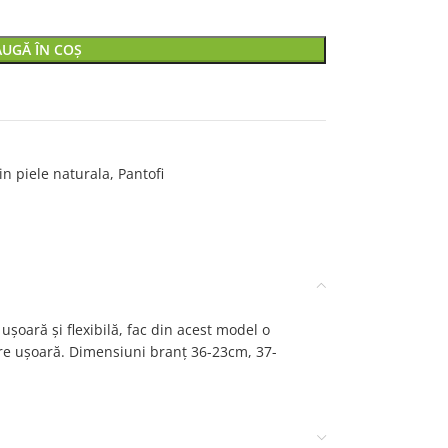
UGĂ ÎN COȘ
in piele naturala
,
Pantofi
șoară și flexibilă, fac din acest model o
are ușoară. Dimensiuni branț 36-23cm, 37-