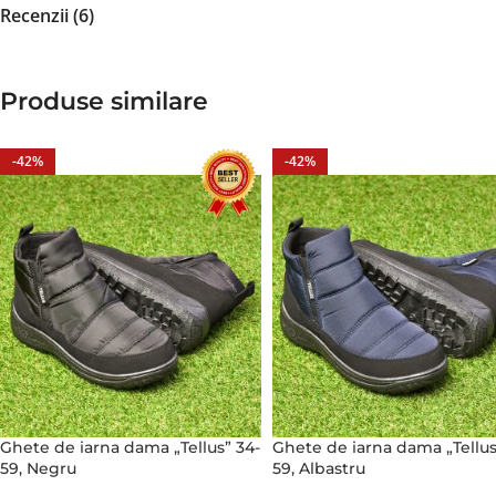
Recenzii (6)
Produse similare
-42%
-42%
Ghete de iarna dama „Tellus” 34-
Ghete de iarna dama „Tellus
59, Negru
59, Albastru