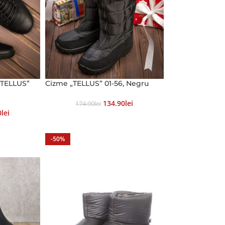
 „TELLUS”
Cizme „TELLUS” 01-56, Negru
134.90
Lei
174.90
Lei
0
Lei
-50%