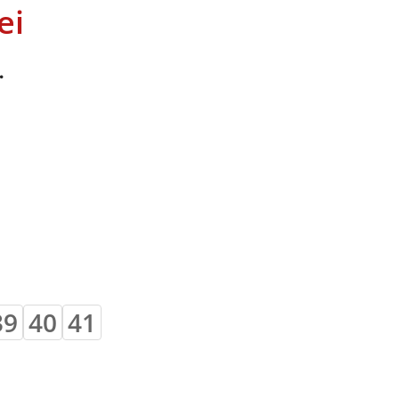
ei
…
39
40
41