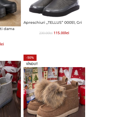
Apreschiuri „TELLUS” 00051, Gri
ti dama
115.00
Lei
230.00
Lei
Lei
-50%
VÎNDUT