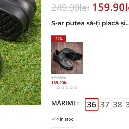
159.90
L
249.90
Lei
S-ar putea să-ți placă și
-32%
249.90
Lei
169.90
Lei
MĂRIME
36
37
38
4 în stoc