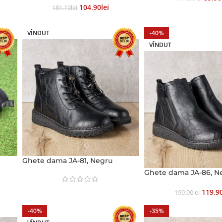
104.90
Lei
181.10
Lei
VÎNDUT
-40%
VÎNDUT
Ghete dama JA-81, Negru
Ghete dama JA-86, N
119.9
199.90
Lei
-40%
-35%