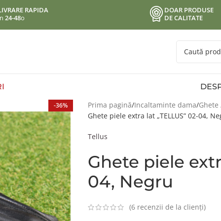
LIVRARE RAPIDA
DOAR PRODUSE
in
24-48
o
DE CALITATE
I
DESP
Prima pagină
Incaltaminte dama
Ghete 
-36%
Ghete piele extra lat „TELLUS” 02-04, Ne
Tellus
Ghete piele ext
04, Negru
(
6
recenzii de la clienți)