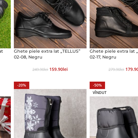
at
Ghete piele extra lat „TELLUS”
Ghete piele extra lat
02-08, Negru
02-17, Negru
159.90
Lei
179.9
249.90
Lei
279.90
Lei
-20%
-50%
VÎNDUT