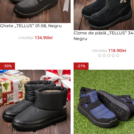
Ghete „TELLUS” 01-58, Negru
Сizme de pâslă „TELLUS” 34-
134.90
Lei
174.90
Lei
Negru
118.90
Lei
159.90
Lei
-50%
-21%