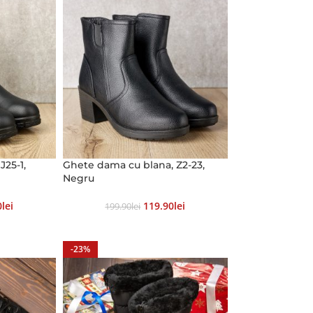
J25-1,
Ghete dama cu blana, Z2-23,
Negru
0
Lei
119.90
Lei
199.90
Lei
-23%