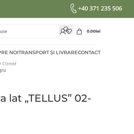
+40 371 235 506
0.00
Lei
RE NOI
TRANSPORT ȘI LIVRARE
CONTACT
/ Cizme
gru
ra lat „TELLUS” 02-