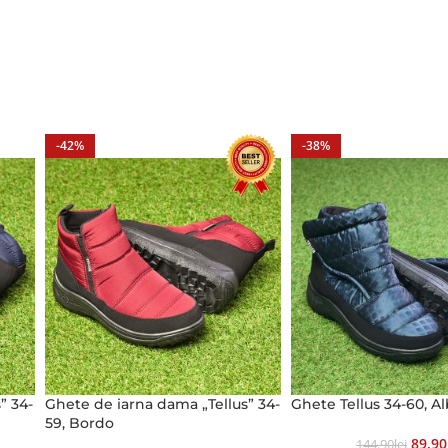
-42%
-38%
” 34-
Ghete de iarna dama „Tellus” 34-
Ghete Tellus 34-60, A
59, Bordo
89.90
144.90
Lei