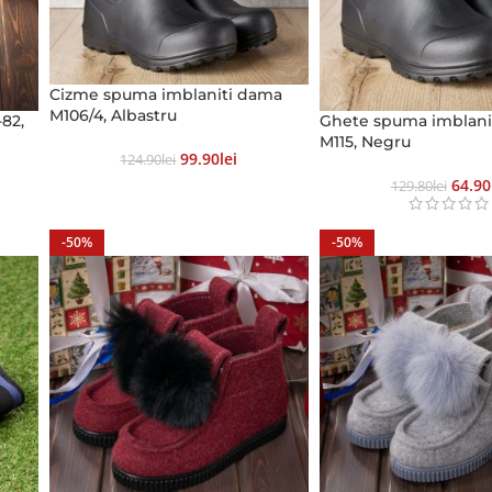
Cizme spuma imblaniti dama
M106/4, Albastru
82,
Ghete spuma imblani
M115, Negru
99.90
Lei
124.90
Lei
64.90
129.80
Lei
-50%
-50%