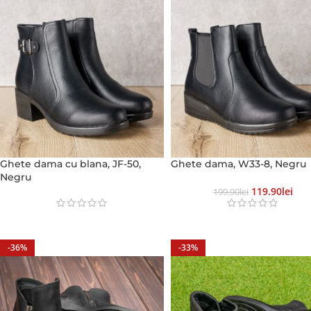
Ghete dama cu blana, JF-50,
Ghete dama, W33-8, Negru
Negru
119.90
Lei
199.90
Lei
-36%
-33%