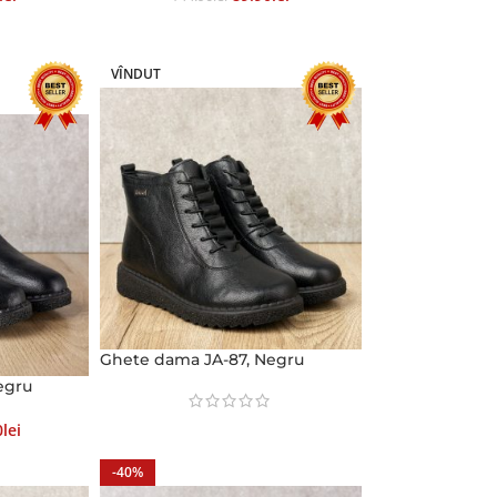
VÎNDUT
Ghete dama JA-87, Negru
egru
0
Lei
-40%