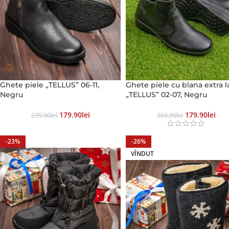
Ghete piele „TELLUS” 06-11,
Ghete piele cu blana extra l
Negru
„TELLUS” 02-07, Negru
179.90
Lei
179.90
Lei
279.90
Lei
269.90
Lei
-23%
-26%
VÎNDUT