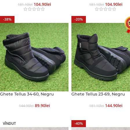
104.90
Lei
104.90
Lei
181.10
Lei
181.10
Lei
-38%
-20%
Ghete Tellus 34-60, Negru
Ghete Tellus 23-69, Negru
89.90
Lei
144.90
Lei
144.90
Lei
181.10
Lei
VÎNDUT
-40%