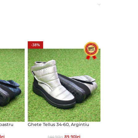
-38%
lbastru
Ghete Tellus 34-60, Argintiu
Lei
89.90
Lei
144.90
Lei