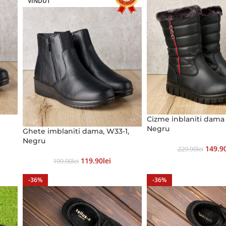
VÎNDUT
Cizme inblaniti dama 
Negru
Ghete imblaniti dama, W33-1,
Negru
149.9
229.90
Lei
119.90
Lei
199.90
Lei
-36%
-36%