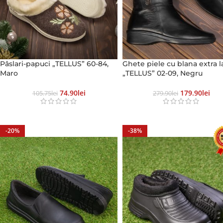
Pâslari-papuci „TELLUS” 60-84,
Ghete piele cu blana extra l
Maro
„TELLUS” 02-09, Negru
74.90
Lei
179.90
Lei
105.75
Lei
279.90
Lei
-20%
-38%