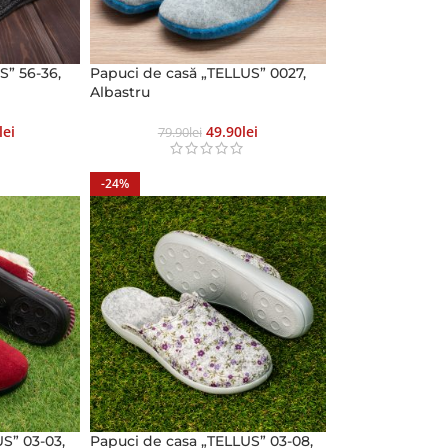
S” 56-36,
Papuci de casă „TELLUS” 0027,
Albastru
Lei
49.90
Lei
79.90
Lei
-24%
S” 03-03,
Papuci de casa „TELLUS” 03-08,