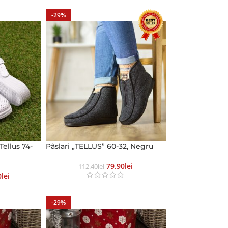
-29%
Tellus 74-
Pâslari „TELLUS” 60-32, Negru
79.90
Lei
112.40
Lei
0
Lei
-29%