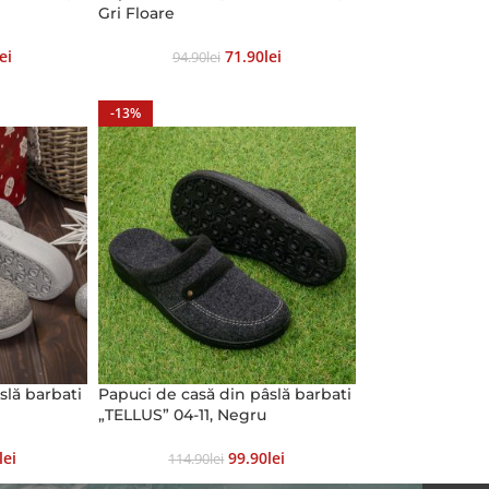
Gri Floare
Lei
71.90
Lei
94.90
Lei
-13%
slă barbati
Papuci de casă din pâslă barbati
„TELLUS” 04-11, Negru
Lei
99.90
Lei
114.90
Lei