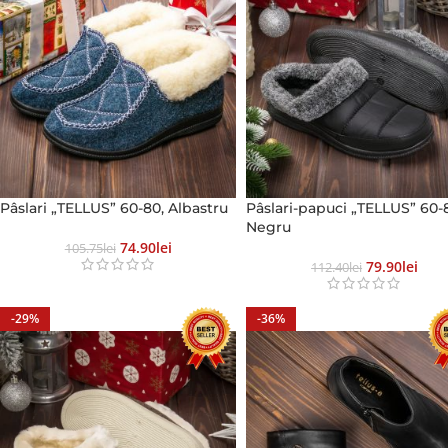
Pâslari „TELLUS” 60-80, Albastru
Pâslari-papuci „TELLUS” 60-
Negru
74.90
Lei
105.75
Lei
79.90
Lei
112.40
Lei
-29%
-36%