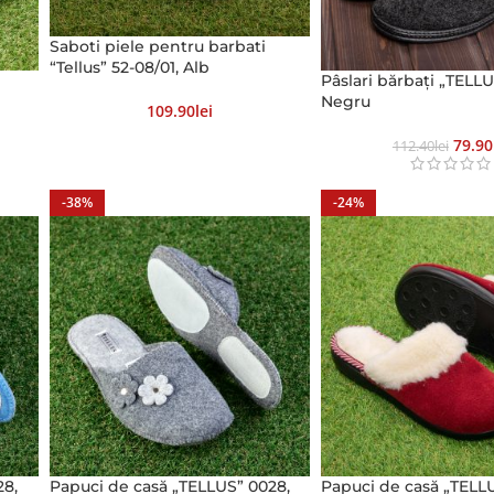
Saboti piele pentru barbati
“Tellus” 52-08/01, Alb
,
Pâslari bărbați „TELLU
Negru
109.90
Lei
79.90
112.40
Lei
-38%
-24%
28,
Papuci de casă „TELLUS” 0028,
Papuci de casă „TELLU