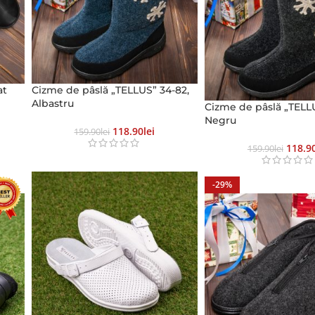
at
Сizme de pâslă „TELLUS” 34-82,
Albastru
Сizme de pâslă „TELLU
Negru
118.90
Lei
159.90
Lei
118.9
159.90
Lei
-29%