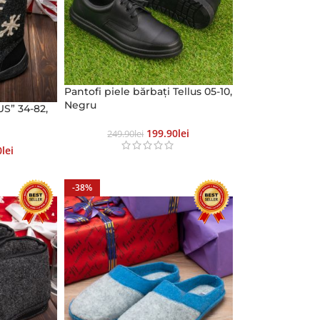
Pantofi piele bărbați Tellus 05-10,
Negru
S” 34-82,
199.90
Lei
249.90
Lei
0
Lei
-38%