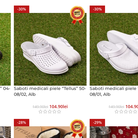
-30%
-30%
” 04-
Saboti medicali piele “Tellus” 50-
Saboti medicali piele 
08/02, Alb
08/01, Alb
104.90
Lei
104.9
149.90
Lei
149.90
Lei
-28%
-29%