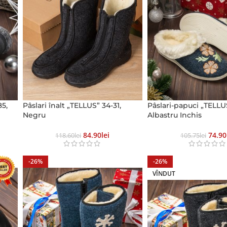
85,
Pâslari înalt „TELLUS” 34-31,
Pâslari-papuci „TELLU
Negru
Albastru Inchis
84.90
Lei
74.90
118.60
Lei
105.75
Lei
-26%
-26%
VÎNDUT