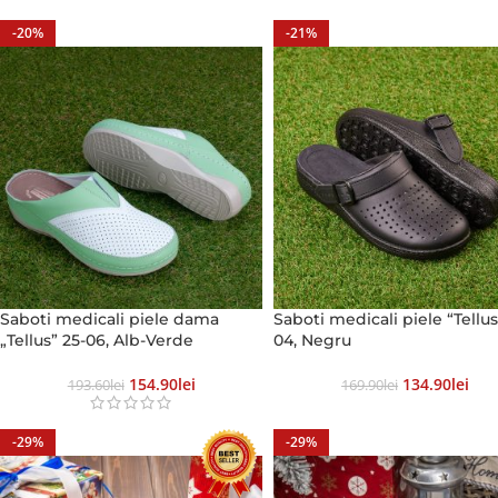
-20%
-21%
Saboti medicali piele dama
Saboti medicali piele “Tellus
„Tellus” 25-06, Alb-Verde
04, Negru
154.90
Lei
134.90
Lei
193.60
Lei
169.90
Lei
-29%
-29%