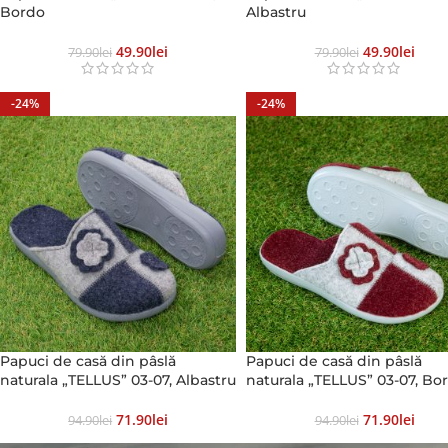
Bordo
Albastru
49.90
Lei
49.90
Lei
79.90
Lei
79.90
Lei
-24%
-24%
Papuci de casă din pâslă
Papuci de casă din pâslă
naturala „TELLUS” 03-07, Albastru
naturala „TELLUS” 03-07, Bo
71.90
Lei
71.90
Lei
94.90
Lei
94.90
Lei