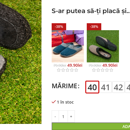
S-ar putea să-ți placă și
-38%
-38%
49.90
Lei
49.90
Lei
79.90
Lei
79.90
Lei
MĂRIME
40
41
42
1 în stoc
ADA