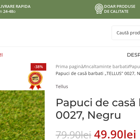
LIVRARE RAPIDA
DOAR PRODUSE
in
24-48
o
DE CALITATE
I
DESP
Prima pagină
Incaltaminte barbati
Papu
-38%
Papuci de casă barbati „TELLUS” 0027, 
Tellus
Papuci de casă 
0027, Negru
49.90
Lei
79.90
Lei