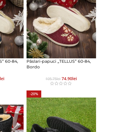
S” 60-84,
Pâslari-papuci „TELLUS” 60-84,
Bordo
Lei
74.90
Lei
105.75
Lei
-20%