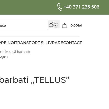
+40 371 235 506
0.00
Lei
RE NOI
TRANSPORT ȘI LIVRARE
CONTACT
ci de casă barbati
Negru
barbati „TELLUS”