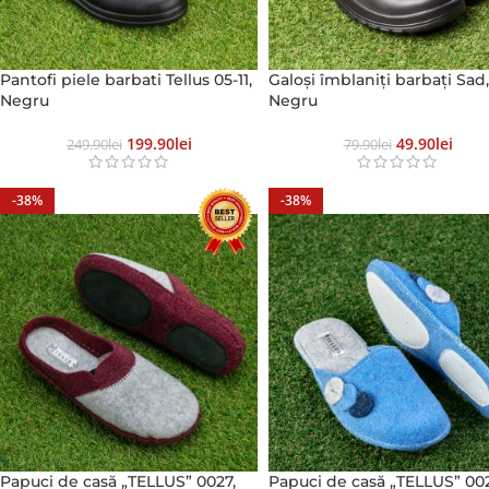
Pantofi piele barbati Tellus 05-11,
Galoși îmblaniți barbați Sad
Negru
Negru
199.90
Lei
49.90
Lei
249.90
Lei
79.90
Lei
-38%
-38%
Papuci de casă „TELLUS” 0027,
Papuci de casă „TELLUS” 00