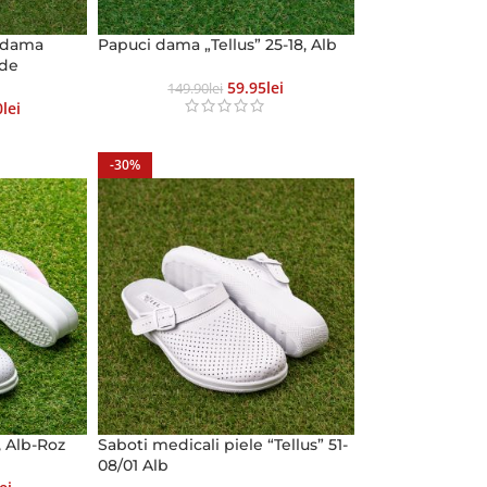
e dama
Papuci dama „Tellus” 25-18, Alb
rde
59.95
Lei
149.90
Lei
0
Lei
-30%
, Alb-Roz
Saboti medicali piele “Tellus” 51-
08/01 Alb