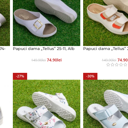
74-
Papuci dama „Tellus” 25-11, Alb
Papuci dama „Tellus” 2
74.90
Lei
74.90
149.90
Lei
149.90
Lei
-27%
-30%