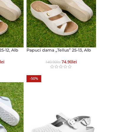
5-12, Alb
Papuci dama „Tellus” 25-13, Alb
Lei
74.90
Lei
149.90
Lei
-50%