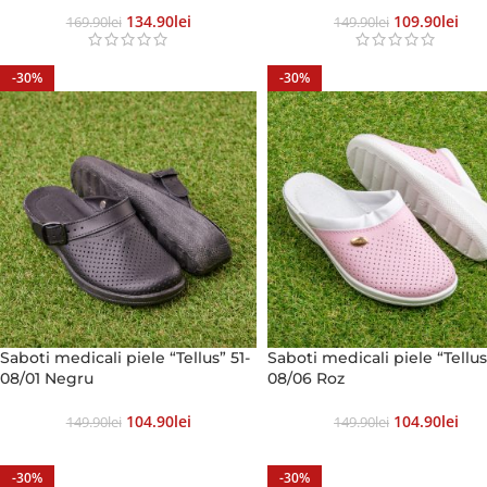
134.90
Lei
109.90
Lei
169.90
Lei
149.90
Lei
-30%
-30%
Saboti medicali piele “Tellus” 51-
Saboti medicali piele “Tellus
08/01 Negru
08/06 Roz
104.90
Lei
104.90
Lei
149.90
Lei
149.90
Lei
-30%
-30%