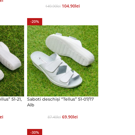
Lei
104.90
Lei
149.90
Lei
-20%
lus” 51-21,
Saboti deschiși “Tellus” 51-07/17
Alb
Lei
69.90
Lei
87.40
Lei
-30%