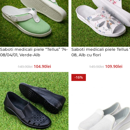
Saboti medicali piele “Tellus” 74-
Saboti medicali piele Tellus 
08/04/01, Verde-Alb
08, Alb cu flori
104.90
Lei
109.90
Lei
149.90
Lei
149.90
Lei
-16%