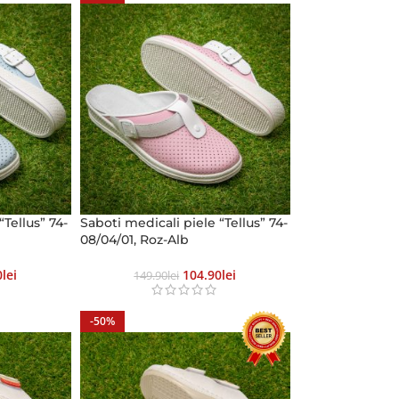
“Tellus” 74-
Saboti medicali piele “Tellus” 74-
08/04/01, Roz-Alb
0
Lei
104.90
Lei
149.90
Lei
-50%