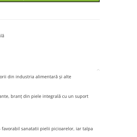
ală
rii din industria alimentară și alte
ante, branț din piele integrală cu un suport
avorabil sanatatii pielii picioarelor, iar talpa