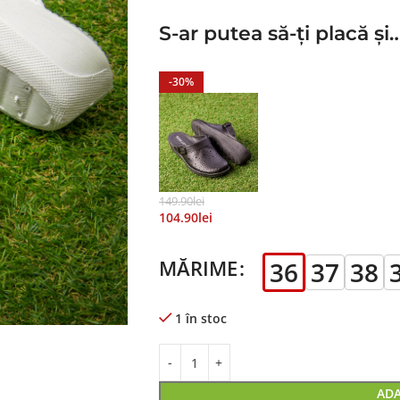
S-ar putea să-ți placă și
-30%
149.90
Lei
104.90
Lei
MĂRIME
36
37
38
1 în stoc
ADA