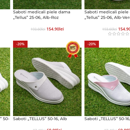
Saboti medicali piele dama
Saboti medicali piel
„Tellus” 25-06, Alb-Roz
„Tellus” 25-06, Alb-Ve
154.90
Lei
154.9
193.60
Lei
193.60
Lei
-20%
-20%
” 50-
Saboti „TELLUS” 50-16, Alb
Saboti „TELLUS” 50-16