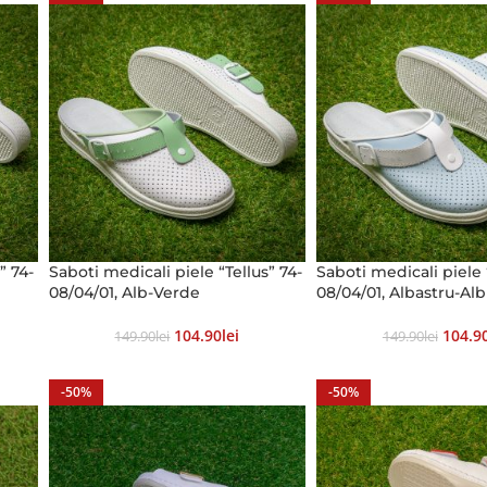
” 74-
Saboti medicali piele “Tellus” 74-
Saboti medicali piele 
08/04/01, Alb-Verde
08/04/01, Albastru-Alb
104.90
Lei
104.9
149.90
Lei
149.90
Lei
-50%
-50%