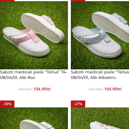
Saboti medicali piele “Tellus” 74-
Saboti medicali piele “Tellus
08/04/01, Alb-Roz
08/04/01, Alb-Albastru
104.90
Lei
104.90
Lei
149.90
Lei
149.90
Lei
-30%
-27%