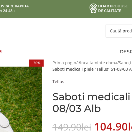
LIVRARE RAPIDA
DOAR PRODUSE
in
24-48
o
DE CALITATE
I
DESP
Prima pagină
Incaltaminte dama
Saboți
-30%
Saboti medicali piele “Tellus” 51-08/03 A
Tellus
Saboti medicali 
08/03 Alb
104.90
L
149.90
Lei