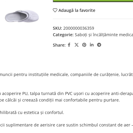
Adaugă la favorite
SKU:
2000000036359
Categorie:
Saboți și încălțăminte medic
Share:
muncii pentru instituțiile medicale, companiile de curățenie, lucrăto
u acoperire PU, talpa turnată din PVC ușori cu acoperire anti-derap
e călcâi și creează condiții mai confortabile pentru purtare.
librată cu estetica și confortul.
cii suplimentare de aerisire care sustin schimbul constant de aer – f