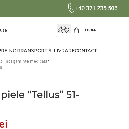
+40 371 235 506
0.00
Lei
RE NOI
TRANSPORT ȘI LIVRARE
CONTACT
 și încălțăminte medicală
lb
piele “Tellus” 51-
ei