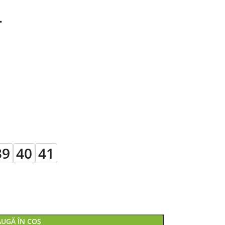
…
39
40
41
UGĂ ÎN COȘ