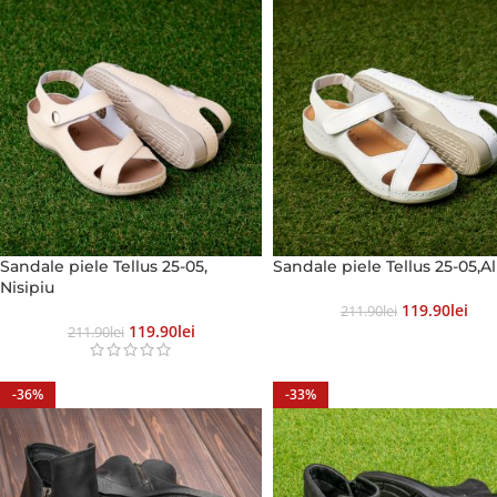
Sandale piele Tellus 25-05,
Sandale piele Tellus 25-05,A
Nisipiu
119.90
Lei
211.90
Lei
119.90
Lei
211.90
Lei
-36%
-33%