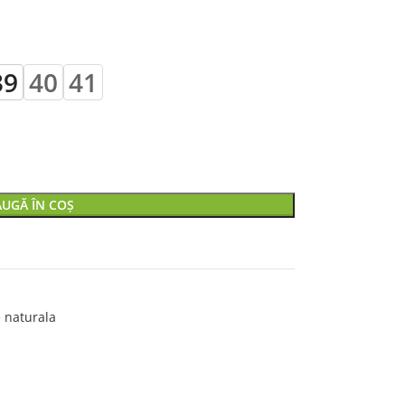
39
40
41
UGĂ ÎN COȘ
e naturala