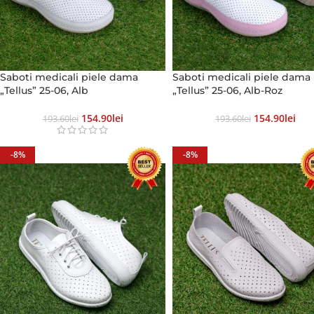
Saboti medicali piele dama
Saboti medicali piele dama
„Tellus” 25-06, Alb
„Tellus” 25-06, Alb-Roz
154.90
Lei
154.90
Lei
193.60
Lei
193.60
Lei
-8%
-8%