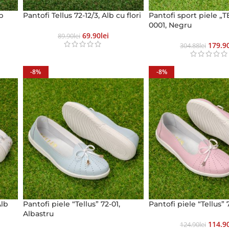
lb
Pantofi Tellus 72-12/3, Alb cu flori
Pantofi sport piele „
0001, Negru
69.90
Lei
89.90
Lei
179.9
304.88
Lei
-8%
-8%
Alb
Pantofi piele “Tellus” 72-01,
Pantofi piele “Tellus” 
Albastru
114.9
124.90
Lei