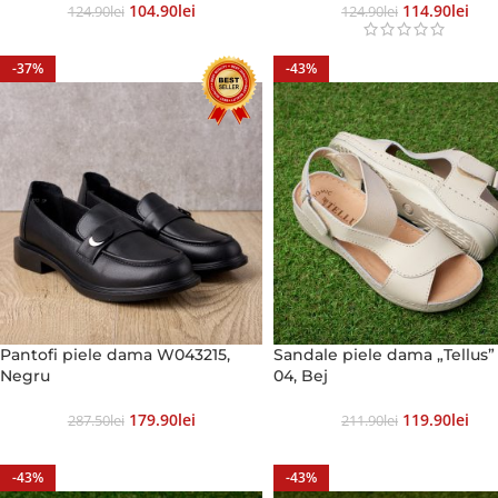
104.90
Lei
114.90
Lei
124.90
Lei
124.90
Lei
-37%
-43%
Pantofi piele dama W043215,
Sandale piele dama „Tellus”
Negru
04, Bej
179.90
Lei
119.90
Lei
287.50
Lei
211.90
Lei
-43%
-43%