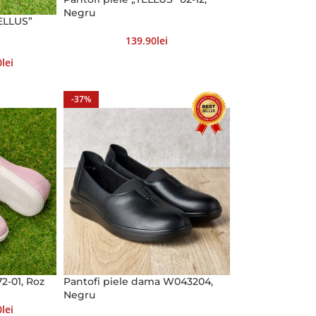
Negru
TELLUS”
139.90
Lei
0
Lei
-37%
72-01, Roz
Pantofi piele dama W043204,
Negru
0
Lei