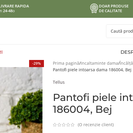
LIVRARE RAPIDA
DOAR PRODUSE
in
24-48
o
DE CALITATE
I
DESP
Prima pagină
Incaltaminte dama
Încălț
-29%
Pantofi piele intoarsa dama 186004, Bej
Tellus
Pantofi piele i
186004, Bej
(O recenzie client)