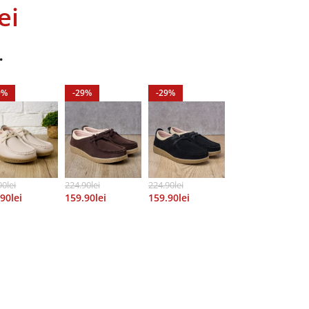
ei
…
9%
-29%
-29%
90
Lei
224.90
Lei
224.90
Lei
.90
Lei
159.90
Lei
159.90
Lei