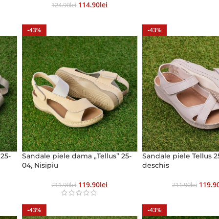
114.90
Lei
124.90
Lei
-43%
-43%
 25-
Sandale piele dama „Tellus” 25-
Sandale piele Tellus 2
04, Nisipiu
deschis
119.90
Lei
119.9
211.90
Lei
211.90
Lei
-43%
-43%