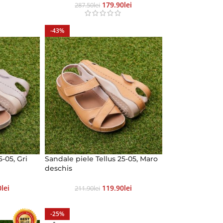
179.90
Lei
287.50
Lei
-43%
5-05, Gri
Sandale piele Tellus 25-05, Maro
deschis
0
Lei
119.90
Lei
211.90
Lei
-25%