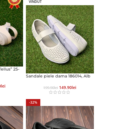
VÎNDUT
ellus” 25-
Sandale piele dama 186014, Alb
0
Lei
149.90
Lei
199.90
Lei
-32%