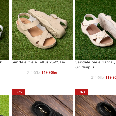
lb
Sandale piele Tellus 25-05,Bej
Sandale piele dama „T
07, Nisipiu
119.90
Lei
211.90
Lei
119.9
211.90
Lei
-36%
-36%