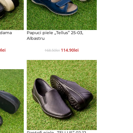
e dama
Papuci piele „Tellus” 25-03,
Albastru
0
Lei
114.90
Lei
168.50
Lei
Pantofi piele „TELLUS” 02-12,