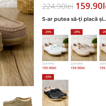
159.90
L
224.90
Lei
S-ar putea să-ți placă și
-29%
-29%
-2
224.90
Lei
224.90
Lei
224.
159.90
Lei
159.90
Lei
159
-29%