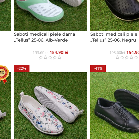
Saboti medicali piele dama
Saboti medicali piel
„Tellus” 25-06, Alb-Verde
„Tellus” 25-06, Negru
154.90
Lei
154.9
193.60
Lei
193.60
Lei
-22%
-41%