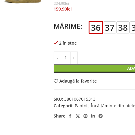
224.90
Lei
159.90
Lei
MĂRIME
36
37
38
2 în stoc
ADA
Adaugă la favorite
SKU:
3801067015313
Categorii:
Pantofi
,
Încălțăminte din piel
Share: