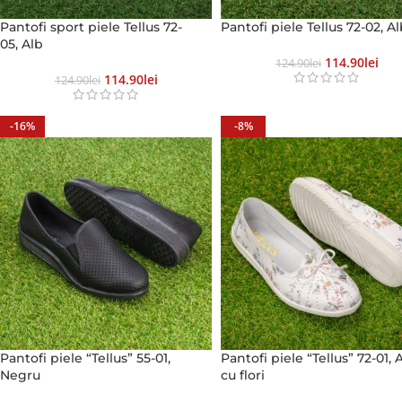
Pantofi sport piele Tellus 72-
Pantofi piele Tellus 72-02, A
05, Alb
114.90
Lei
124.90
Lei
114.90
Lei
124.90
Lei
-16%
-8%
Pantofi piele “Tellus” 55-01,
Pantofi piele “Tellus” 72-01, 
Negru
cu flori