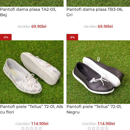
Pantofi dama plasa TA2-03,
Pantofi dama plasa TB3-06,
Bej
Gri
69.90
Lei
69.90
Lei
94.90
Lei
94.90
Lei
-8%
-8%
Pantofi piele “Tellus” 72-01, Alb
Pantofi piele “Tellus” 72-01,
cu flori
Negru
114.90
Lei
114.90
Lei
124.90
Lei
124.90
Lei