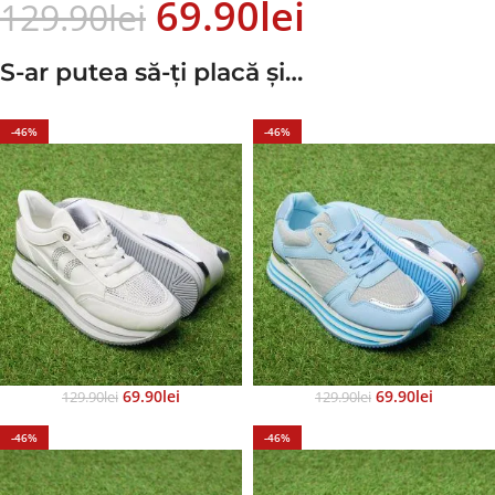
69.90
Lei
129.90
Lei
S-ar putea să-ți placă și…
-46%
-46%
69.90
Lei
69.90
Lei
129.90
Lei
129.90
Lei
-46%
-46%