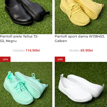
Pantofi piele Tellus 72-
Pantofi sport dama W138453,
02, Negru
Galben
114.90
Lei
69.90
Lei
124.90
Lei
94.90
Lei
-26%
-24%