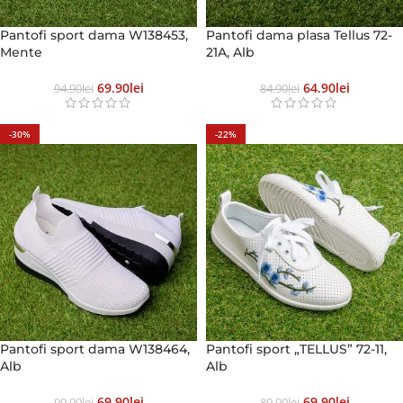
Pantofi sport dama W138453,
Pantofi dama plasa Tellus 72-
Mente
21A, Alb
69.90
Lei
64.90
Lei
94.90
Lei
84.90
Lei
-30%
-22%
Pantofi sport dama W138464,
Pantofi sport „TELLUS” 72-11,
Alb
Alb
69.90
Lei
69.90
Lei
99.90
Lei
89.90
Lei