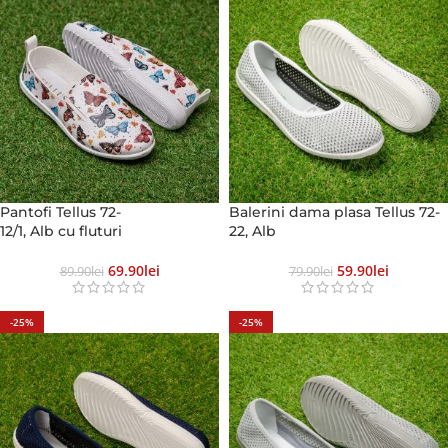
Pantofi Tellus 72-
Balerini dama plasa Tellus 72-
12/1, Alb cu fluturi
22, Alb
69.90
Lei
59.90
Lei
89.90
Lei
79.90
Lei
-25%
-25%