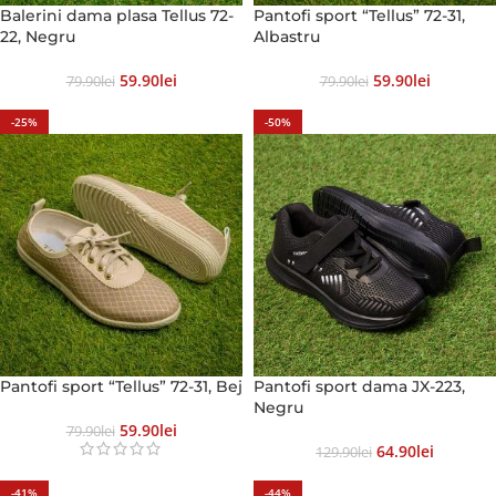
Balerini dama plasa Tellus 72-
Pantofi sport “Tellus” 72-31,
22, Negru
Albastru
59.90
Lei
59.90
Lei
79.90
Lei
79.90
Lei
-25%
-50%
Pantofi sport “Tellus” 72-31, Bej
Pantofi sport dama JX-223,
Negru
59.90
Lei
79.90
Lei
64.90
Lei
129.90
Lei
-41%
-44%