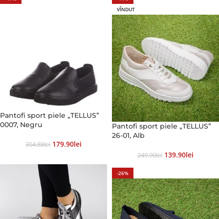
VÎNDUT
Pantofi sport piele „TELLUS”
0007, Negru
Pantofi sport piele „TELLUS”
26-01, Alb
179.90
Lei
304.88
Lei
139.90
Lei
249.90
Lei
-26%