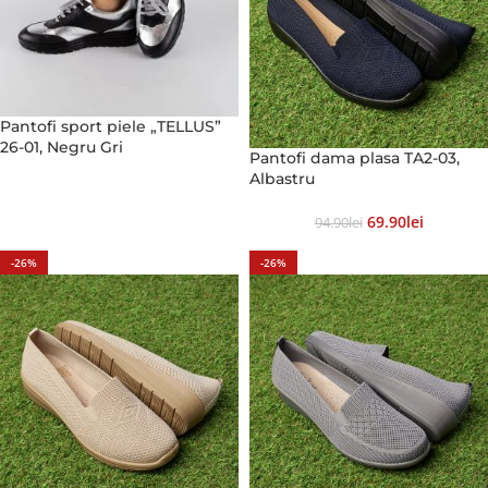
Pantofi sport piele „TELLUS”
26-01, Negru Gri
Pantofi dama plasa TA2-03,
Albastru
69.90
Lei
94.90
Lei
-26%
-26%