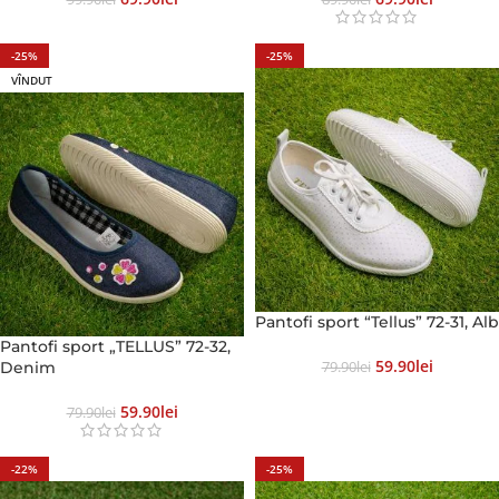
-25%
-25%
VÎNDUT
Pantofi sport “Tellus” 72-31, Alb
Pantofi sport „TELLUS” 72-32,
59.90
Lei
Denim
79.90
Lei
59.90
Lei
79.90
Lei
-22%
-25%