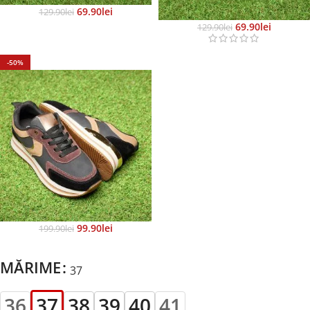
69.90
Lei
129.90
Lei
69.90
Lei
129.90
Lei
-50%
99.90
Lei
199.90
Lei
MĂRIME
37
36
37
38
39
40
41