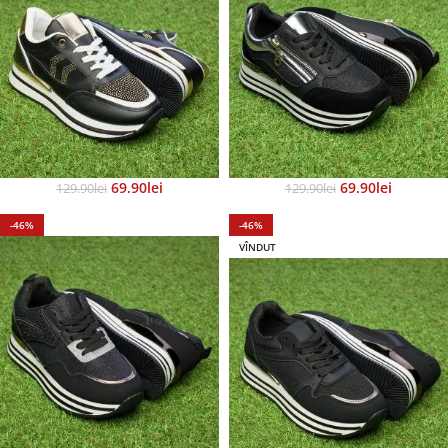
69.90
Lei
69.90
Lei
129.90
Lei
129.90
Lei
-46%
-46%
VÎNDUT