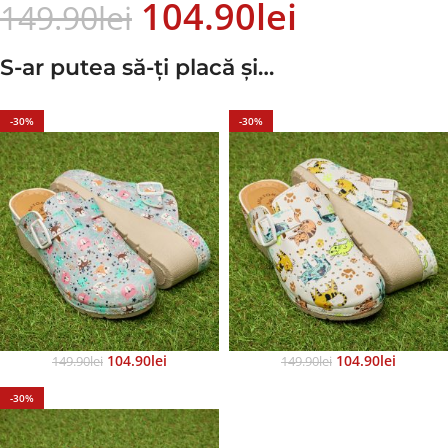
104.90
Lei
149.90
Lei
S-ar putea să-ți placă și…
-30%
-30%
104.90
Lei
104.90
Lei
149.90
Lei
149.90
Lei
-30%