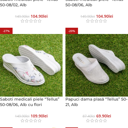
50-08/02, Alb
50-08/06, Alb
104.90
Lei
104.90
Lei
149.90
Lei
149.90
Lei
-27%
-20%
Saboti medicali piele “Tellus”
Papuci dama plasă “Tellus” 50-
50-08/06, Alb cu flori
21, Alb
109.90
Lei
69.90
Lei
149.90
Lei
87.40
Lei