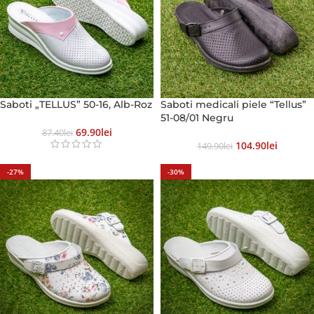
Saboti „TELLUS” 50-16, Alb-Roz
Saboti medicali piele “Tellus”
51-08/01 Negru
69.90
Lei
87.40
Lei
104.90
Lei
149.90
Lei
-27%
-30%