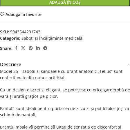
ADAUGĂ ÎN COȘ
Adaugă la favorite
SKU:
5943544231743
Categorie:
Saboți și încălțăminte medicală
Share:
Descriere
Model 25 – sabotii si sandalele cu brant anatomic „Tellus” sunt
confectionate din nubuc artificial.
Cu un design discret și elegant, se potrivesc cu orice garderobă de
vară și arată grațios pe picior.
Pantofii sunt ideali pentru purtarea de zi cu zi și pot fi folosiți și ca
schimb de pantofi.
Branțul moale vă permite să uitați de senzația de disconfort și