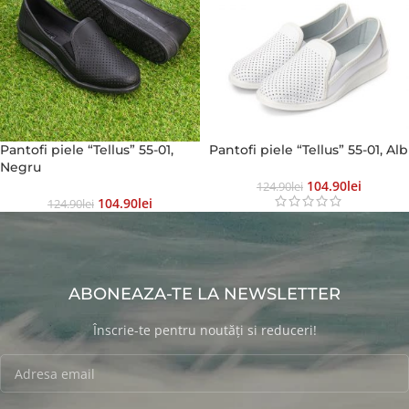
Pantofi piele “Tellus” 55-01,
Pantofi piele “Tellus” 55-01, Alb
Negru
104.90
Lei
124.90
Lei
104.90
Lei
124.90
Lei
ABONEAZA-TE LA NEWSLETTER
Înscrie-te pentru noutăți si reduceri!