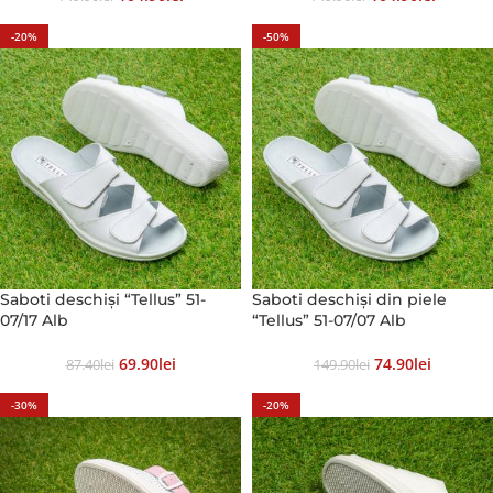
-20%
-50%
Saboti deschiși “Tellus” 51-
Saboti deschiși din piele
07/17 Alb
“Tellus” 51-07/07 Alb
69.90
Lei
74.90
Lei
87.40
Lei
149.90
Lei
-30%
-20%