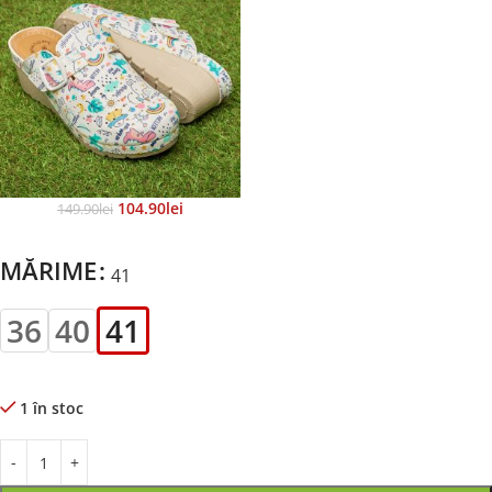
104.90
Lei
149.90
Lei
MĂRIME
41
36
40
41
1 în stoc