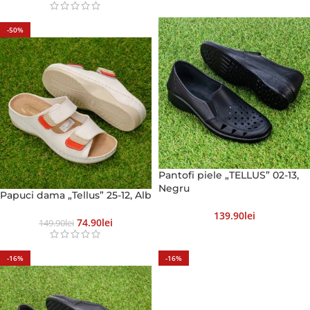
-50%
Pantofi piele „TELLUS” 02-13,
Negru
Papuci dama „Tellus” 25-12, Alb
139.90
Lei
74.90
Lei
149.90
Lei
-16%
-16%