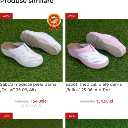
Produse similare
-20%
-20%
Saboti medicali piele dama
Saboti medicali piele dama
„Tellus” 25-06, Alb
„Tellus” 25-06, Alb-Roz
154.90
Lei
154.90
Lei
193.60
Lei
193.60
Lei
-20%
-60%