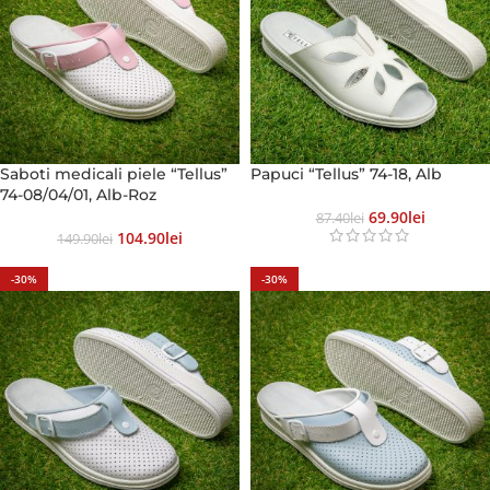
Saboti medicali piele “Tellus”
Papuci “Tellus” 74-18, Alb
74-08/04/01, Alb-Roz
69.90
Lei
87.40
Lei
104.90
Lei
149.90
Lei
-30%
-30%