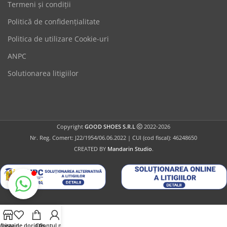
Termeni şi condiții
Politică de confidențialitate
Politica de utilizare Cookie-uri
GoodShoes
ANPC
Online
Solutionarea litigiilor
Copyright
GOOD SHOES S.R.L
2022-2026
Nr. Reg. Comert: J22/1954/06.06.2022 | CUI (cod fiscal): 46248650
CREATED BY
Mandarin Studio
.
Magazin
Lista de dorințe
Coș
Contul meu