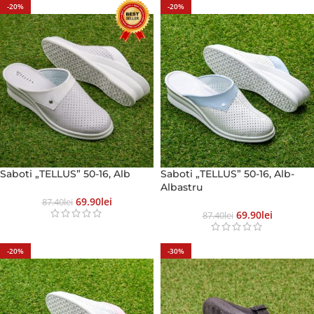
-20%
-20%
Saboti „TELLUS” 50-16, Alb
Saboti „TELLUS” 50-16, Alb-
Albastru
69.90
Lei
87.40
Lei
69.90
Lei
87.40
Lei
-20%
-30%