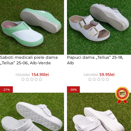
Saboti medicali piele dama
Papuci dama „Tellus” 25-18,
„Tellus” 25-06, Alb-Verde
Alb
154.90
Lei
59.95
Lei
193.60
Lei
149.90
Lei
-21%
-30%