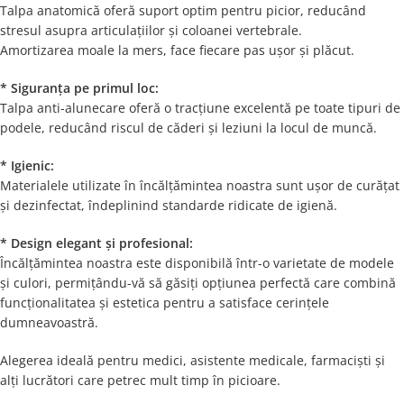
Talpa anatomică oferă suport optim pentru picior, reducând
stresul asupra articulațiilor și coloanei vertebrale.
Amortizarea moale la mers, face fiecare pas ușor și plăcut.
* Siguranța pe primul loc:
Talpa anti-alunecare oferă o tracțiune excelentă pe toate tipuri de
podele, reducând riscul de căderi și leziuni la locul de muncă.
* Igienic:
Materialele utilizate în încălțămintea noastra sunt ușor de curățat
și dezinfectat, îndeplinind standarde ridicate de igienă.
* Design elegant și profesional:
Încălțămintea noastra este disponibilă într-o varietate de modele
și culori, permițându-vă să găsiți opțiunea perfectă care combină
funcționalitatea și estetica pentru a satisface cerințele
dumneavoastră.
Alegerea ideală pentru medici, asistente medicale, farmaciști și
alți lucrători care petrec mult timp în picioare.