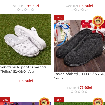
199.90
Lei
199.90
Lei
249.90
Lei
249.90
Lei
-29%
Saboti piele pentru barbati
“Tellus” 52-08/01, Alb
Pâslari bărbați „TELLUS” 56-36,
Negru
109.90
Lei
79.90
Lei
112.40
Lei
-38%
-38%