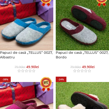
Papuci de casă „TELLUS” 0027,
Papuci de casă „TELLUS” 0027,
Albastru
Bordo
49.90
Lei
49.90
Lei
79.90
Lei
79.90
Lei
-38%
-24%