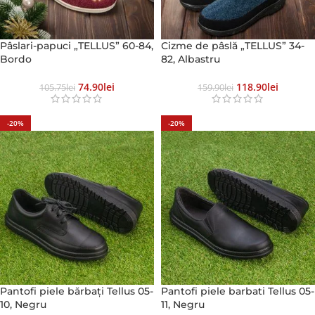
Pâslari-papuci „TELLUS” 60-84,
Сizme de pâslă „TELLUS” 34-
Bordo
82, Albastru
74.90
Lei
118.90
Lei
105.75
Lei
159.90
Lei
-20%
-20%
Pantofi piele bărbați Tellus 05-
Pantofi piele barbati Tellus 05-
10, Negru
11, Negru