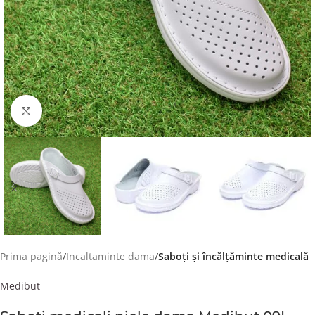
Faceți click pentru a mări
Prima pagină
Incaltaminte dama
Saboți și încălțăminte medicală
Medibut