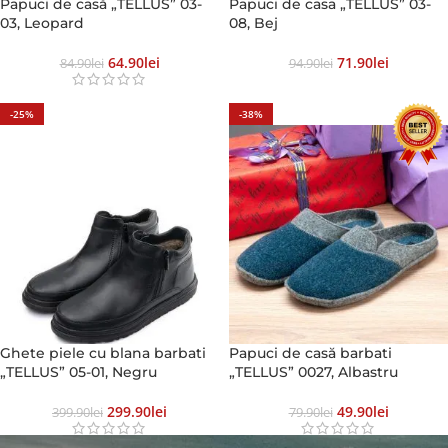
Papuci de casă „TELLUS” 03-
Papuci de casa „TELLUS” 03-
03, Leopard
08, Bej
64.90
Lei
71.90
Lei
84.90
Lei
94.90
Lei
-25%
-38%
Ghete piele cu blana barbati
Papuci de casă barbati
„TELLUS” 05-01, Negru
„TELLUS” 0027, Albastru
299.90
Lei
49.90
Lei
399.90
Lei
79.90
Lei