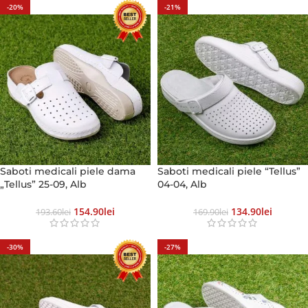
-20%
-21%
Saboti medicali piele dama
Saboti medicali piele “Tellus”
„Tellus” 25-09, Alb
04-04, Alb
154.90
Lei
134.90
Lei
193.60
Lei
169.90
Lei
-30%
-27%