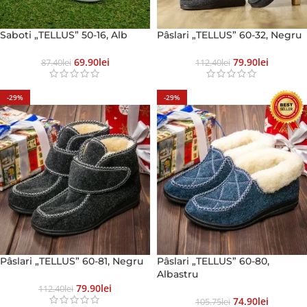
Saboti „TELLUS” 50-16, Alb
Pâslari „TELLUS” 60-32, Negru
69.90
Lei
79.90
Lei
87.40
Lei
112.40
Lei
-29%
-29%
Pâslari „TELLUS” 60-81, Negru
Pâslari „TELLUS” 60-80,
Albastru
79.90
Lei
112.40
Lei
74.90
Lei
105.75
Lei