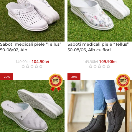
Saboti medicali piele “Tellus”
Saboti medicali piele “Tellus”
50-08/02, Alb
50-08/06, Alb cu flori
104.90
Lei
109.90
Lei
149.90
Lei
149.90
Lei
-20%
-29%