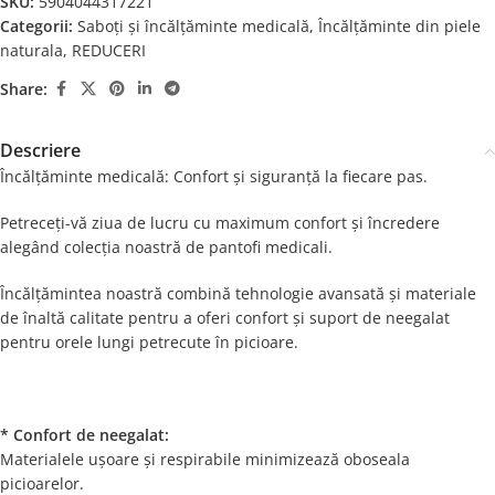
SKU:
5904044317221
Categorii:
Saboți și încălțăminte medicală
,
Încălțăminte din piele
naturala
,
REDUCERI
Share:
Descriere
Încălțăminte medicală: Confort și siguranță la fiecare pas.
Petreceți-vă ziua de lucru cu maximum confort și încredere
alegând colecția noastră de pantofi medicali.
Încălțămintea noastră combină tehnologie avansată și materiale
de înaltă calitate pentru a oferi confort și suport de neegalat
pentru orele lungi petrecute în picioare.
* Confort de neegalat:
Materialele ușoare și respirabile minimizează oboseala
picioarelor.