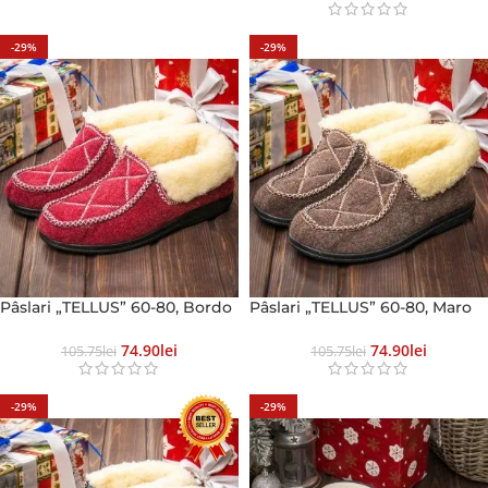
-29%
-29%
Pâslari „TELLUS” 60-80, Bordo
Pâslari „TELLUS” 60-80, Maro
74.90
Lei
74.90
Lei
105.75
Lei
105.75
Lei
-29%
-29%