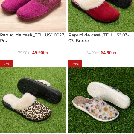
Papuci de casă „TELLUS” 0027,
Papuci de casă „TELLUS” 03-
Roz
03, Bordo
49.90
Lei
64.90
Lei
79.90
Lei
84.90
Lei
-24%
-24%