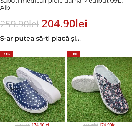
Saboti medicali piele dama Medibut 09L,
Alb
204.90
Lei
259.90
Lei
S-ar putea să-ți placă și…
-15%
-15%
174.90
Lei
174.90
Lei
204.90
Lei
204.90
Lei