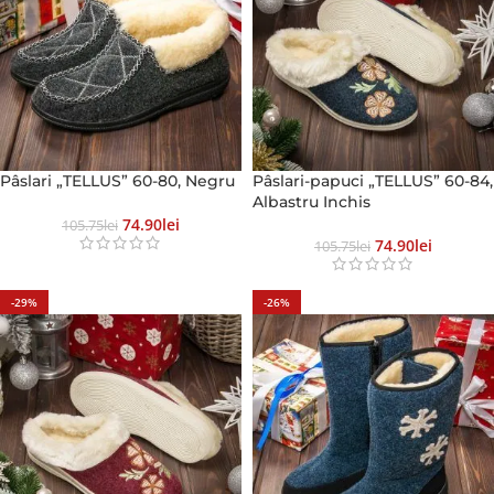
Pâslari „TELLUS” 60-80, Negru
Pâslari-papuci „TELLUS” 60-84,
Albastru Inchis
74.90
Lei
105.75
Lei
74.90
Lei
105.75
Lei
-29%
-26%