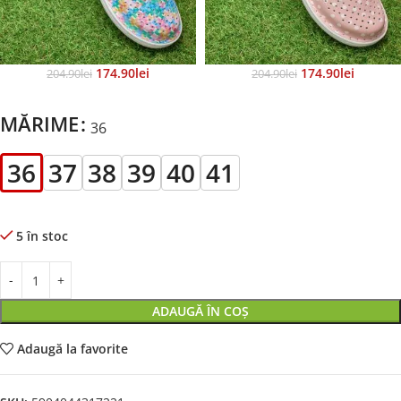
174.90
Lei
174.90
Lei
204.90
Lei
204.90
Lei
MĂRIME
36
36
37
38
39
40
41
5 în stoc
ADAUGĂ ÎN COȘ
Adaugă la favorite