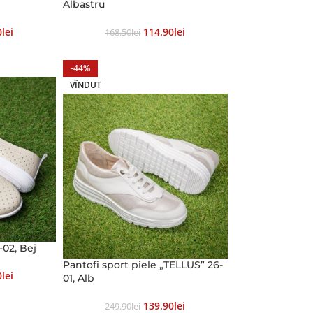
Albastru
0
Lei
114.90
Lei
168.50
Lei
-44%
VÎNDUT
-02, Bej
Pantofi sport piele „TELLUS” 26-
0
Lei
01, Alb
139.90
Lei
249.90
Lei