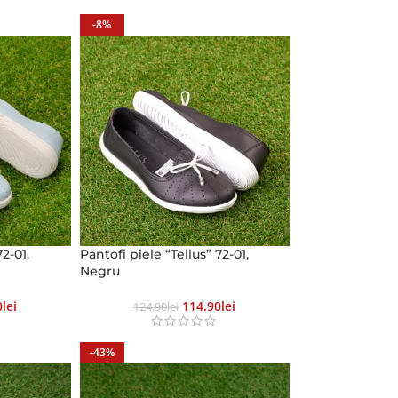
-8%
72-01,
Pantofi piele “Tellus” 72-01,
Negru
0
Lei
114.90
Lei
124.90
Lei
-43%