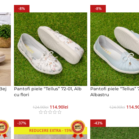
-8%
-8%
Bej
Pantofi piele “Tellus” 72-01, Alb
Pantofi piele “Tellus” 
cu flori
Albastru
114.90
Lei
114.9
124.90
Lei
124.90
Lei
-37%
-43%
REDUCERE EXTRA - 15%