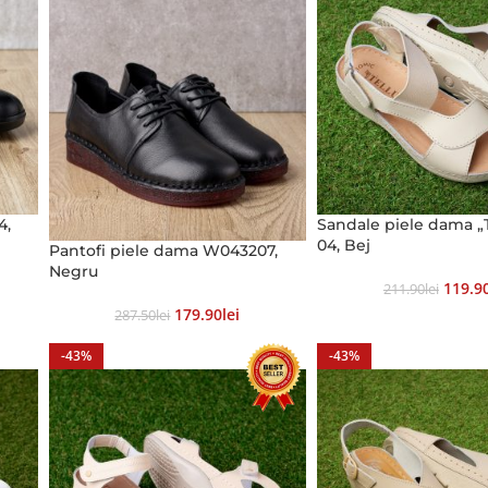
4,
Sandale piele dama „T
04, Bej
Pantofi piele dama W043207,
Negru
119.9
211.90
Lei
179.90
Lei
287.50
Lei
-43%
-43%