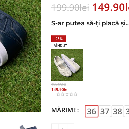
149.90
L
199.90
Lei
S-ar putea să-ți placă și
-25%
VÎNDUT
199.90
Lei
149.90
Lei
MĂRIME
36
37
38