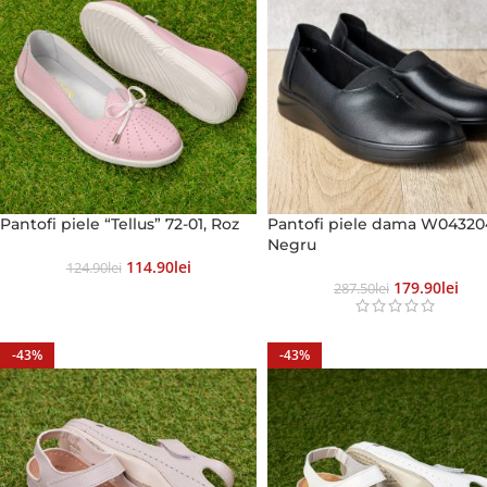
Pantofi piele “Tellus” 72-01, Roz
Pantofi piele dama W04320
Negru
114.90
Lei
124.90
Lei
179.90
Lei
287.50
Lei
-43%
-43%