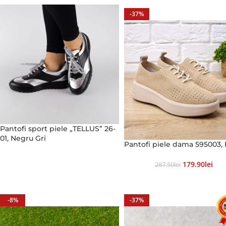
-37%
Pantofi sport piele „TELLUS” 26-
01, Negru Gri
Pantofi piele dama 595003, 
179.90
Lei
287.50
Lei
-8%
-37%