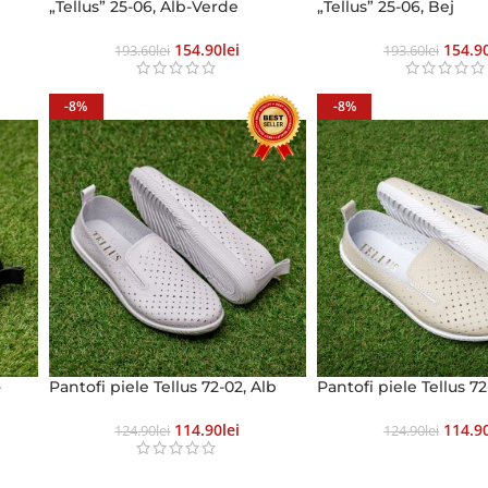
„Tellus” 25-06, Alb-Verde
„Tellus” 25-06, Bej
154.90
Lei
154.9
193.60
Lei
193.60
Lei
-8%
-8%
-
Pantofi piele Tellus 72-02, Alb
Pantofi piele Tellus 72
114.90
Lei
114.9
124.90
Lei
124.90
Lei