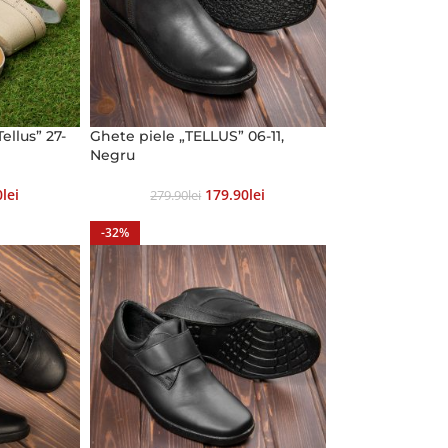
ellus” 27-
Ghete piele „TELLUS” 06-11,
Negru
0
Lei
179.90
Lei
279.90
Lei
-32%