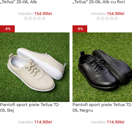
„Tellus” 25-06, Alb
„Tellus” 25-06, Alb cu flori
154.90
Lei
154.90
Lei
193.60
Lei
193.60
Lei
-8%
-8%
Pantofi sport piele Tellus 72-
Pantofi sport piele Tellus 72
05, Bej
05, Negru
114.90
Lei
114.90
Lei
124.90
Lei
124.90
Lei