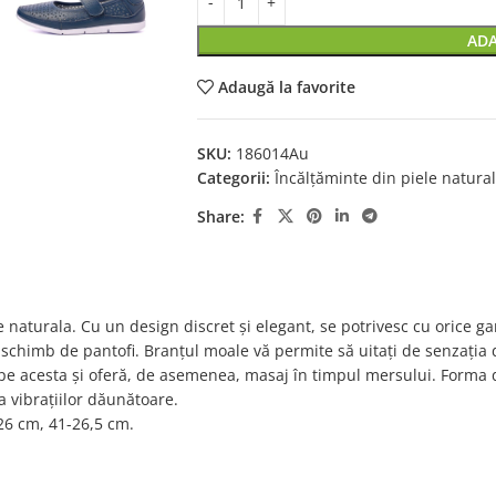
ADA
Adaugă la favorite
SKU:
186014Au
Categorii:
Încălțăminte din piele natura
Share:
naturala. Cu un design discret și elegant, se potrivesc cu orice gar
i ca schimb de pantofi. Branțul moale vă permite să uitați de senzați
pe acesta și oferă, de asemenea, masaj în timpul mersului. Forma d
a vibrațiilor dăunătoare.
26 cm, 41-26,5 cm.