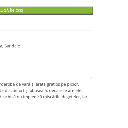
UGĂ ÎN COȘ
la
,
Sandale
derobă de vară și arată grațios pe picior.
a de disconfort și oboseală, deoarece are efect
eschisă nu împiedică mișcările degetelor, iar