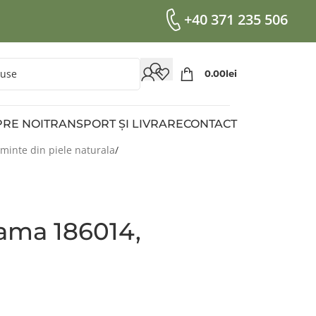
+40 371 235 506
0.00
Lei
RE NOI
TRANSPORT ȘI LIVRARE
CONTACT
ăminte din piele naturala
dama 186014,