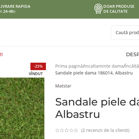
LIVRARE RAPIDA
DOAR PRODUSE
in
24-48
o
DE CALITATE
I
DESP
Prima pagină
Incaltaminte dama
Încălț
-25%
Sandale piele dama 186014, Albastru
VÎNDUT
Matstar
Sandale piele 
Albastru
(
2
recenzii de la clienți)