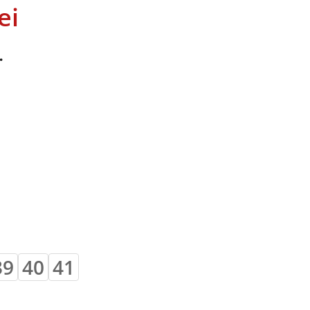
ei
…
39
40
41