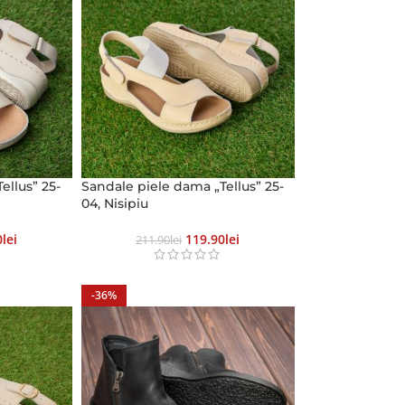
ellus” 25-
Sandale piele dama „Tellus” 25-
04, Nisipiu
0
Lei
119.90
Lei
211.90
Lei
-36%