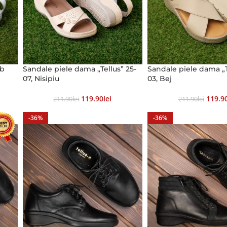
lb
Sandale piele dama „Tellus” 25-
Sandale piele dama „T
07, Nisipiu
03, Bej
119.90
Lei
119.9
211.90
Lei
211.90
Lei
-36%
-36%