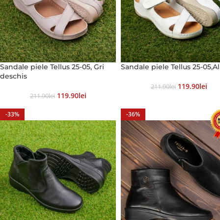
Sandale piele Tellus 25-05, Gri
Sandale piele Tellus 25-05,A
deschis
119.90
Lei
211.90
Lei
119.90
Lei
211.90
Lei
-33%
-36%