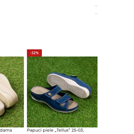
-32%
e dama
Papuci piele „Tellus” 25-03,