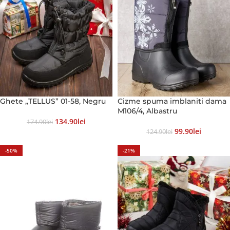
Ghete „TELLUS” 01-58, Negru
Cizme spuma imblaniti dama
M106/4, Albastru
134.90
Lei
174.90
Lei
99.90
Lei
124.90
Lei
-50%
-21%