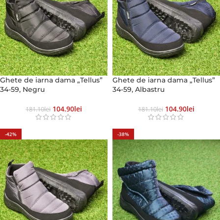
Ghete de iarna dama „Tellus”
Ghete de iarna dama „Tellus”
34-59, Negru
34-59, Albastru
104.90
Lei
104.90
Lei
181.10
Lei
181.10
Lei
-42%
-38%