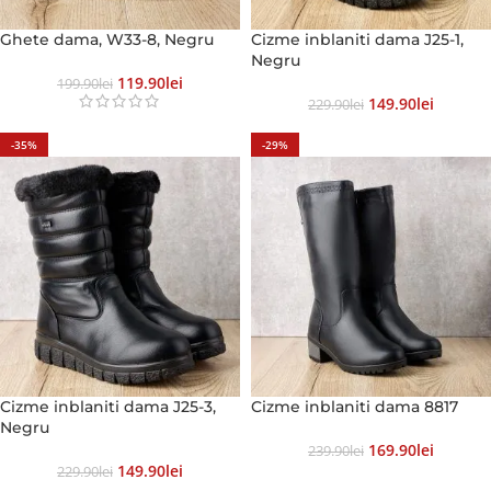
Ghete dama, W33-8, Negru
Cizme inblaniti dama J25-1,
Negru
119.90
Lei
199.90
Lei
149.90
Lei
229.90
Lei
-35%
-29%
Cizme inblaniti dama J25-3,
Cizme inblaniti dama 8817
Negru
169.90
Lei
239.90
Lei
149.90
Lei
229.90
Lei