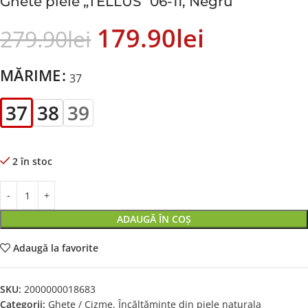
Ghete piele „TELLUS” 06-11, Negru
179.90
Lei
279.90
Lei
MĂRIME
37
37
38
39
2 în stoc
ADAUGĂ ÎN COȘ
Adaugă la favorite
SKU:
2000000018683
Categorii:
Ghete / Cizme
,
Încălțăminte din piele naturala