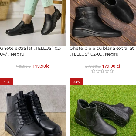
Ghete extra lat „TELLUS” 02-
Ghete piele cu blana extra lat
04/1, Negru
„TELLUS” 02-09, Negru
119.90
Lei
179.90
Lei
149.90
Lei
279.90
Lei
-45%
-33%