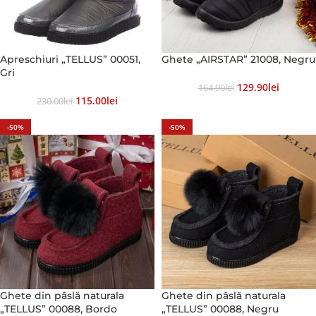
Apreschiuri „TELLUS” 00051,
Ghete „AIRSTAR” 21008, Negru
Gri
129.90
Lei
164.90
Lei
115.00
Lei
230.00
Lei
-50%
-50%
Ghete din pâslă naturala
Ghete din pâslă naturala
„TELLUS” 00088, Bordo
„TELLUS” 00088, Negru