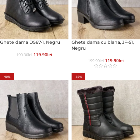
Ghete dama D567-1, Negru
Ghete dama cu blana, JF-51,
Negru
119.90
Lei
199.90
Lei
119.90
Lei
199.90
Lei
-40%
-35%