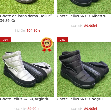
Ghete de iarna dama „Tellus”
Ghete Tellus 34-60, Albastru
34-59, Gri
89.90
Lei
144.90
Lei
104.90
Lei
181.10
Lei
-38%
-38%
Ghete Tellus 34-60, Argintiu
Ghete Tellus 34-60, Negru
89.90
Lei
89.90
Lei
144.90
Lei
144.90
Lei