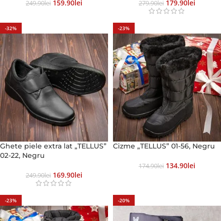
159.90
Lei
179.90
Lei
249.90
Lei
279.90
Lei
-32%
-23%
Ghete piele extra lat „TELLUS”
Cizme „TELLUS” 01-56, Negru
02-22, Negru
134.90
Lei
174.90
Lei
169.90
Lei
249.90
Lei
-23%
-20%