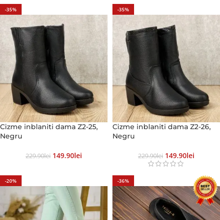
-35%
-35%
Cizme inblaniti dama Z2-25,
Cizme inblaniti dama Z2-26,
Negru
Negru
149.90
Lei
149.90
Lei
229.90
Lei
229.90
Lei
-20%
-36%