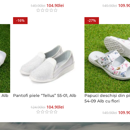
104.90
Lei
109.9
149.90
Lei
149.90
Lei
-16%
-27%
, Alb
Pantofi piele “Tellus” 55-01, Alb
Papuci deschiși din pi
54-09 Alb cu flori
104.90
Lei
124.90
Lei
109.9
149.90
Lei