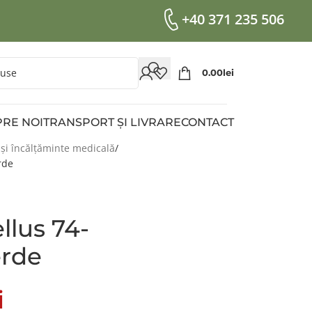
+40 371 235 506
0.00
Lei
RE NOI
TRANSPORT ȘI LIVRARE
CONTACT
 și încălțăminte medicală
rde
llus 74-
erde
i