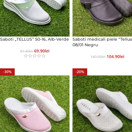
Saboti „TELLUS” 50-16, Alb-Verde
Saboti medicali piele “Tellus
08/01 Negru
69.90
Lei
87.40
Lei
104.90
Lei
149.90
Lei
-30%
-20%