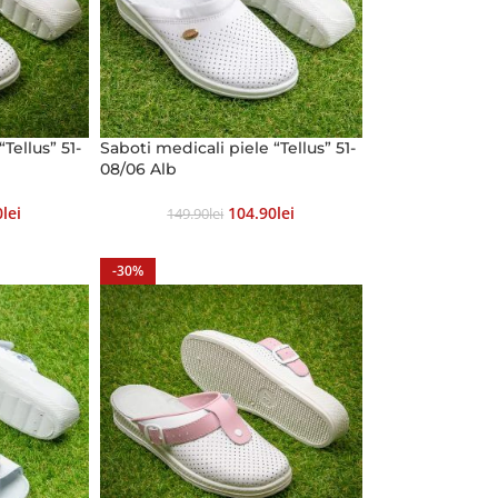
Tellus” 51-
Saboti medicali piele “Tellus” 51-
08/06 Alb
0
Lei
104.90
Lei
149.90
Lei
-30%