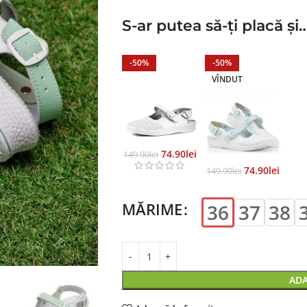
S-ar putea să-ți placă și
-50%
-50%
VÎNDUT
74.90
Lei
149.90
Lei
74.90
Lei
149.90
Lei
MĂRIME
36
37
38
ADA