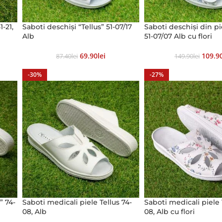
-21,
Saboti deschiși “Tellus” 51-07/17
Saboti deschiși din pi
Alb
51-07/07 Alb cu flori
69.90
Lei
109.9
87.40
Lei
149.90
Lei
-30%
-27%
” 74-
Saboti medicali piele Tellus 74-
Saboti medicali piele 
08, Alb
08, Alb cu flori