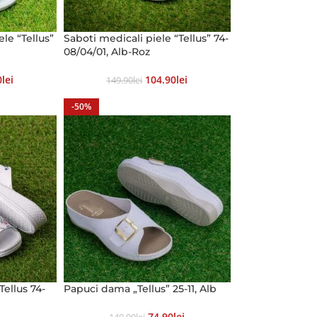
ele “Tellus”
Saboti medicali piele “Tellus” 74-
08/04/01, Alb-Roz
0
Lei
104.90
Lei
149.90
Lei
-50%
Tellus 74-
Papuci dama „Tellus” 25-11, Alb
74.90
Lei