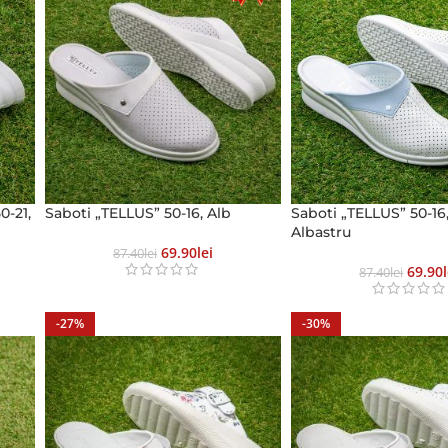
0-21,
Saboti „TELLUS” 50-16, Alb
Saboti „TELLUS” 50-16,
Albastru
69.90
Lei
87.40
Lei
69.90
87.40
Lei
-27%
-30%