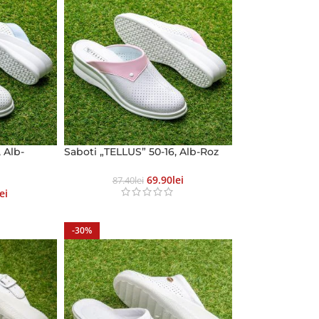
 Alb-
Saboti „TELLUS” 50-16, Alb-Roz
69.90
Lei
87.40
Lei
Lei
-30%