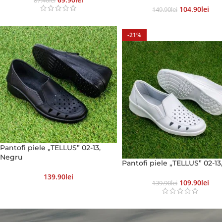
87.40
Lei
104.90
Lei
149.90
Lei
-21%
Pantofi piele „TELLUS” 02-13,
Negru
Pantofi piele „TELLUS” 02-13
139.90
Lei
109.90
Lei
139.90
Lei