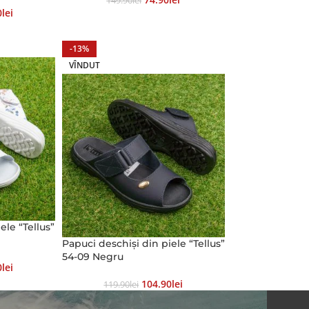
149.90
Lei
0
Lei
-13%
VÎNDUT
ele “Tellus”
Papuci deschiși din piele “Tellus”
54-09 Negru
0
Lei
104.90
Lei
119.90
Lei