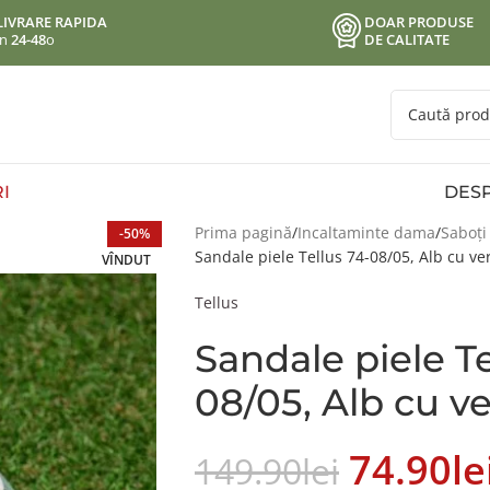
LIVRARE RAPIDA
DOAR PRODUSE
in
24-48
o
DE CALITATE
I
DESP
Prima pagină
Incaltaminte dama
Saboți
-50%
Sandale piele Tellus 74-08/05, Alb cu ve
VÎNDUT
Tellus
Sandale piele Te
08/05, Alb cu v
74.90
Le
149.90
Lei