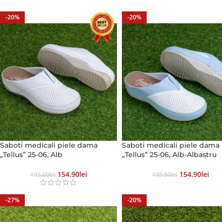
-20%
-20%
Saboti medicali piele dama
Saboti medicali piele dama
„Tellus” 25-06, Alb
„Tellus” 25-06, Alb-Albastru
154.90
Lei
154.90
Lei
193.60
Lei
193.60
Lei
-27%
-20%