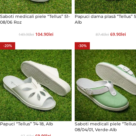
Saboti medicali piele “Tellus” 51-
Papuci dama plasă “Tellus” 51
08/06 Roz
Alb
104.90
Lei
69.90
Lei
149.90
Lei
87.40
Lei
-20%
-30%
Papuci “Tellus” 74-18, Alb
Saboti medicali piele “Tellus
08/04/01, Verde-Alb
69.90
Lei