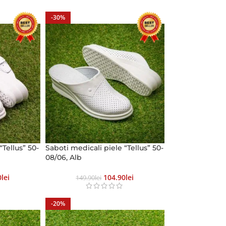
-30%
“Tellus” 50-
Saboti medicali piele “Tellus” 50-
08/06, Alb
0
Lei
104.90
Lei
149.90
Lei
-20%