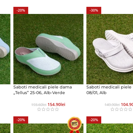
-20%
-30%
Saboti medicali piele dama
Saboti medicali piele 
„Tellus” 25-06, Alb-Verde
08/01, Alb
154.90
Lei
104.9
193.60
Lei
149.90
Lei
-20%
-20%