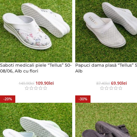
Saboti medicali piele “Tellus” 50-
Papuci dama plasă “Tellus” 5
08/06, Alb cu flori
Alb
109.90
Lei
69.90
Lei
149.90
Lei
87.40
Lei
-20%
-30%