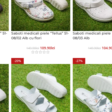
” 51-
Saboti medicali piele “Tellus” 51-
Saboti medicali piele “
08/02 Alb cu flori
08/03 Alb
109.90
Lei
104.9
149.90
Lei
149.90
Lei
-20%
-27%