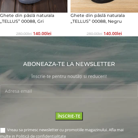
Ghete din pâslă naturala
Ghete din pâslă naturala
„TELLUS” 00088, Gri
„TELLUS” 00088, Negru
140.00
Lei
140.00
Lei
280.00
Lei
280.00
Lei
ABONEAZA-TE LA NEWSLETTER
Înscrie-te pentru noutăți si reduceri!
Vreau sa primesc newsletter cu promotiile magazinului. Afla mai
multe in
Politică de confidențialitate