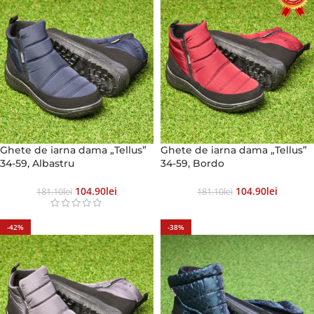
Ghete de iarna dama „Tellus”
Ghete de iarna dama „Tellus”
34-59, Albastru
34-59, Bordo
104.90
Lei
104.90
Lei
181.10
Lei
181.10
Lei
-42%
-38%