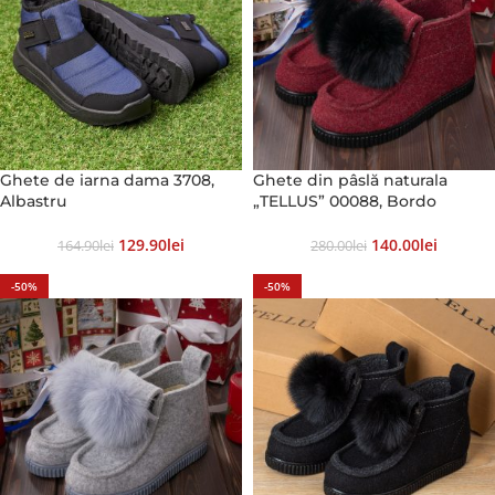
Ghete de iarna dama 3708,
Ghete din pâslă naturala
Albastru
„TELLUS” 00088, Bordo
129.90
Lei
140.00
Lei
164.90
Lei
280.00
Lei
-50%
-50%