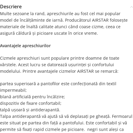
Descriere
Multe sezoane la rand, apreschiurile au fost cel mai popular
model de încălțăminte de iarnă. Producătorul AIRSTAR folosește
materiale de înaltă calitate atunci când coase cizme, ceea ce
asigură căldură și picioare uscate în orice vreme.
Avantajele apreschiurilor
Cizmele apreschiuri sunt populare printre doamne de toate
vârstele. Acest lucru se datorează ușurinței și confortului
modelului. Printre avantajele cizmelor AIRSTAR se remarcă:
partea superioară a pantofilor este confecționată din textil
impermeabil;
blană artificială pentru încălzire;
dispozitiv de fixare confortabil;
talpă ușoară și antiderapantă.
Talpa antiderapantă vă ajută să vă deplasați pe gheață. Fermoarul
este situat pe partea din față a pantofului. Este confortabil și vă
permite să fixați rapid cizmele pe picioare. negri sunt aleși ca