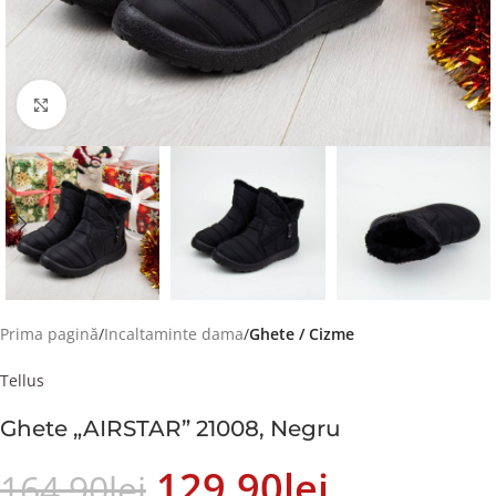
Faceți click pentru a mări
Prima pagină
Incaltaminte dama
Ghete / Cizme
Tellus
Ghete „AIRSTAR” 21008, Negru
129.90
Lei
164.90
Lei