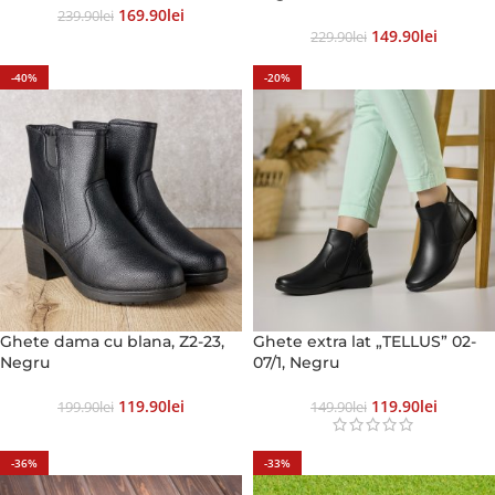
169.90
Lei
239.90
Lei
149.90
Lei
229.90
Lei
-40%
-20%
Ghete dama cu blana, Z2-23,
Ghete extra lat „TELLUS” 02-
Negru
07/1, Negru
119.90
Lei
119.90
Lei
199.90
Lei
149.90
Lei
-36%
-33%