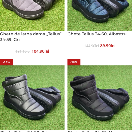
Ghete de iarna dama „Tellus”
Ghete Tellus 34-60, Albastru
34-59, Gri
89.90
Lei
144.90
Lei
104.90
Lei
181.10
Lei
-38%
-38%