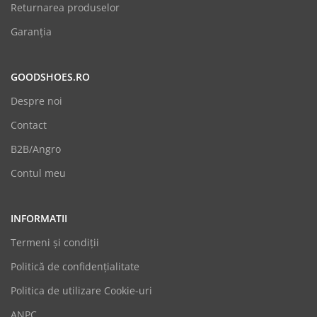
Returnarea produselor
Garanția
GOODSHOES.RO
Despre noi
Contact
B2B/Angro
Contul meu
INFORMATII
Termeni şi condiții
Politică de confidențialitate
Politica de utilizare Cookie-uri
GoodShoes
ANPC
Online