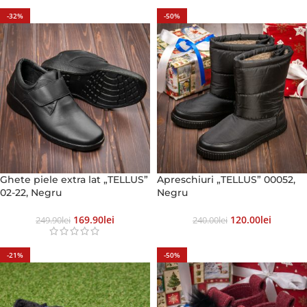
-32%
-50%
Ghete piele extra lat „TELLUS”
Apreschiuri „TELLUS” 00052,
02-22, Negru
Negru
169.90
Lei
120.00
Lei
249.90
Lei
240.00
Lei
-21%
-50%