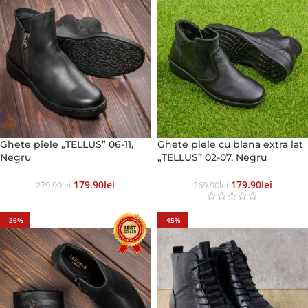
Ghete piele „TELLUS” 06-11,
Ghete piele cu blana extra lat
Negru
„TELLUS” 02-07, Negru
179.90
Lei
179.90
Lei
279.90
Lei
269.90
Lei
-36%
-45%