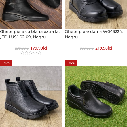
Ghete piele cu blana extra lat
Ghete piele dama W043224,
„TELLUS” 02-09, Negru
Negru
179.90
Lei
219.90
Lei
279.90
Lei
399.90
Lei
-45%
-36%