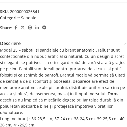
SKU:
2000000026541
Categorie:
Sandale
Share:
Descriere
Model 25 – sabotii si sandalele cu brant anatomic „Tellus” sunt
confectionate din nubuc artificial si natural. Cu un design discret
și elegant, se potrivesc cu orice garderobă de vară și arată grațios
pe picior. Pantofii sunt ideali pentru purtarea de zi cu zi și pot fi
folosiți și ca schimb de pantofi. Branțul moale vă permite să uitați
de senzația de disconfort și oboseală, deoarece are efect de
memorare anatomice ale piciorului, distribuie uniform sarcina pe
acesta și oferă, de asemenea, masaj în timpul mersului. Forma
deschisă nu împiedică mișcările degetelor, iar talpa durabilă din
poliuretan absoarbe bine și protejează împotriva vibrațiilor
dăunătoare.
Lungime branț : 36-23,5 cm, 37-24 cm, 38-24,5 cm, 39-25,5 cm, 40-
26 cm, 41-26,5 cm.