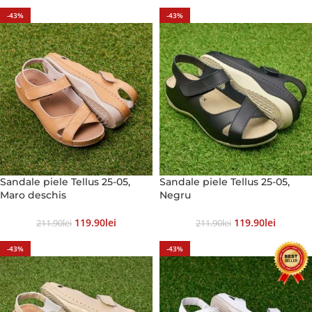
-43%
-43%
Sandale piele Tellus 25-05,
Sandale piele Tellus 25-05,
Maro deschis
Negru
119.90
Lei
119.90
Lei
211.90
Lei
211.90
Lei
-43%
-43%