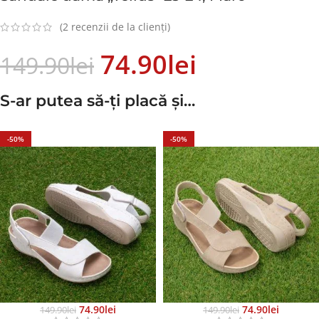
(
2
recenzii de la clienți)
74.90
Lei
149.90
Lei
S-ar putea să-ți placă și…
-50%
-50%
74.90
Lei
74.90
Lei
149.90
Lei
149.90
Lei