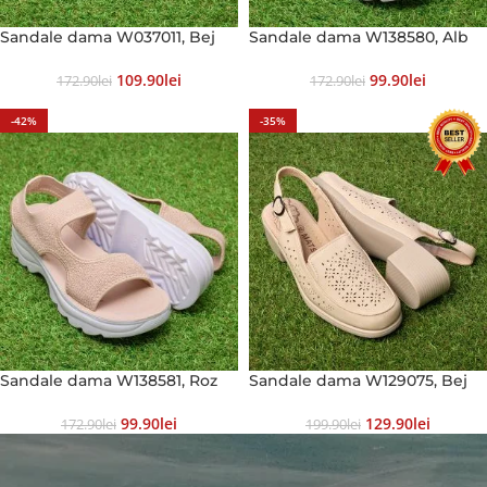
Sandale dama W037011, Bej
Sandale dama W138580, Alb
109.90
Lei
99.90
Lei
172.90
Lei
172.90
Lei
-42%
-35%
Sandale dama W138581, Roz
Sandale dama W129075, Bej
99.90
Lei
129.90
Lei
172.90
Lei
199.90
Lei