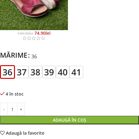
74.90
Lei
149.90
Lei
MĂRIME
36
36
37
38
39
40
41
4 în stoc
ADAUGĂ ÎN COȘ
Adaugă la favorite