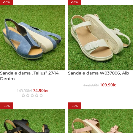
-50%
-36%
Sandale dama „Tellus” 27-14,
Sandale dama W037006, Alb
Denim
109.90
Lei
172.90
Lei
74.90
Lei
149.90
Lei
-36%
-36%