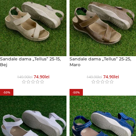
Sandale dama „Tellus” 25-15,
Sandale dama „Tellus” 25-25,
Bej
Maro
74.90
Lei
74.90
Lei
149.90
Lei
149.90
Lei
-50%
-50%