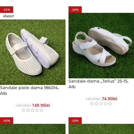
-25%
-50%
VÎNDUT
Sandale dama „Tellus” 25-15,
Alb
Sandale piele dama 186014,
Alb
74.90
Lei
149.90
Lei
149.90
Lei
199.90
Lei
-50%
-50%