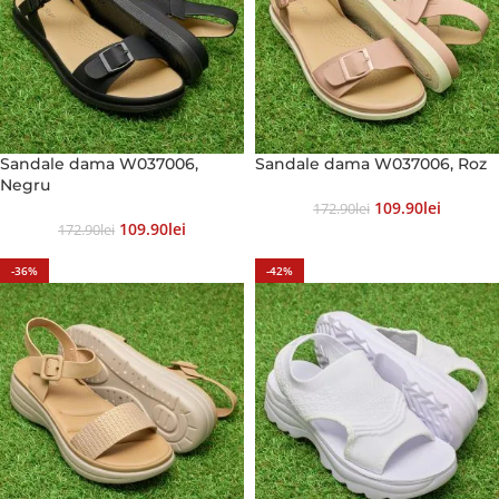
Sandale dama W037006,
Sandale dama W037006, Roz
Negru
109.90
Lei
172.90
Lei
109.90
Lei
172.90
Lei
-36%
-42%