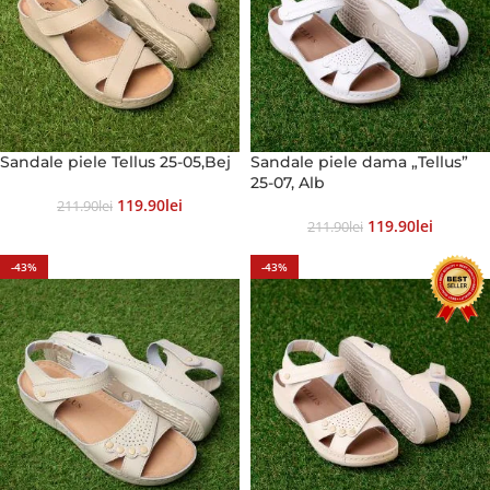
Sandale piele Tellus 25-05,Bej
Sandale piele dama „Tellus”
25-07, Alb
119.90
Lei
211.90
Lei
119.90
Lei
211.90
Lei
-43%
-43%