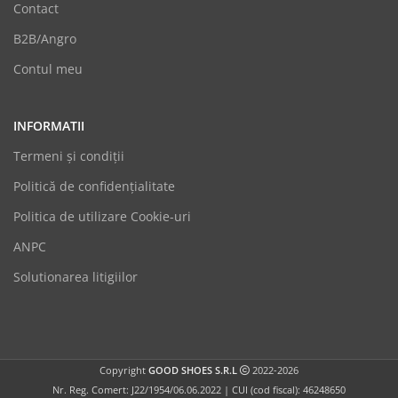
Contact
B2B/Angro
Contul meu
INFORMATII
Termeni şi condiții
Politică de confidențialitate
Politica de utilizare Cookie-uri
GoodShoes
ANPC
Online
Solutionarea litigiilor
Copyright
GOOD SHOES S.R.L
2022-2026
Nr. Reg. Comert: J22/1954/06.06.2022 | CUI (cod fiscal): 46248650