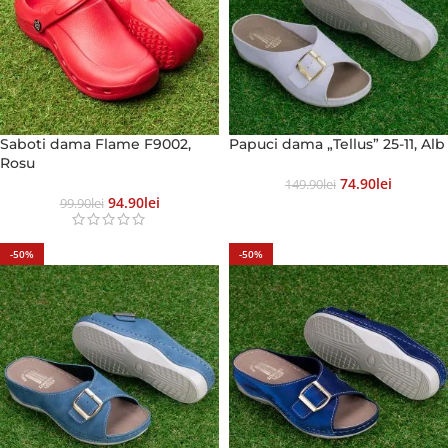
Saboti dama Flame F9002,
Papuci dama „Tellus” 25-11, Alb
Rosu
74.90
Lei
149.90
Lei
94.90
Lei
99.90
Lei
-50%
-50%