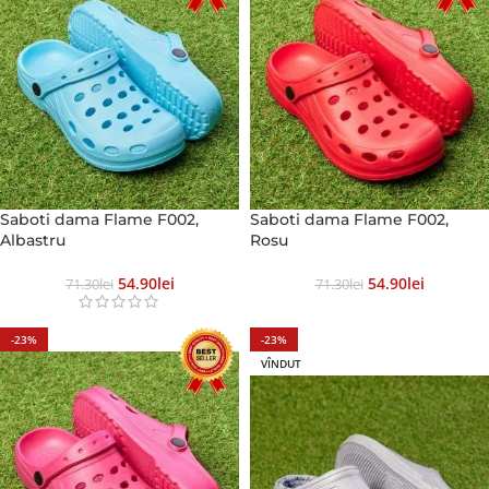
Saboti dama Flame F002,
Saboti dama Flame F002,
Albastru
Rosu
54.90
Lei
54.90
Lei
71.30
Lei
71.30
Lei
-23%
-23%
VÎNDUT