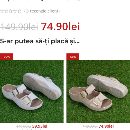
(O recenzie client)
74.90
Lei
149.90
Lei
S-ar putea să-ți placă și…
-60%
-50%
59.95
Lei
74.90
Lei
149.90
Lei
149.90
Lei