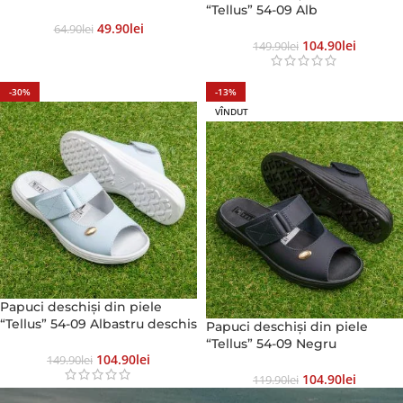
“Tellus” 54-09 Alb
49.90
Lei
64.90
Lei
104.90
Lei
149.90
Lei
-30%
-13%
VÎNDUT
Papuci deschiși din piele
“Tellus” 54-09 Albastru deschis
Papuci deschiși din piele
“Tellus” 54-09 Negru
104.90
Lei
149.90
Lei
104.90
Lei
119.90
Lei