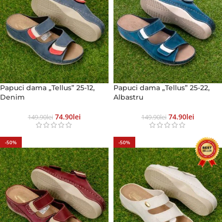
Papuci dama „Tellus” 25-12,
Papuci dama „Tellus” 25-22,
Denim
Albastru
74.90
Lei
74.90
Lei
149.90
Lei
149.90
Lei
-50%
-50%