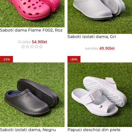
Saboti dama Flame F002, Roz
Saboti izolati dama, Gri
54.90
Lei
71.30
Lei
49.90
Lei
64.90
Lei
-23%
-30%
Saboti izolati dama, Negru
Papuci deschiși din piele