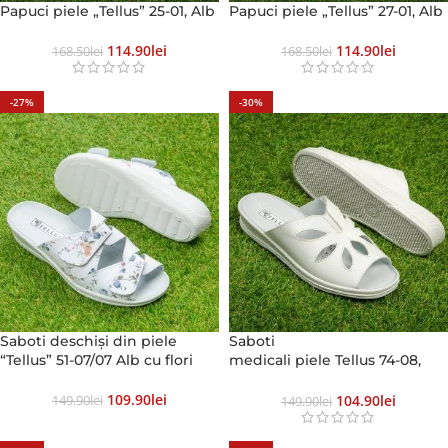
Papuci piele „Tellus” 25-01, Alb
Papuci piele „Tellus” 27-01, Alb
114.90
Lei
114.90
Lei
168.50
Lei
168.50
Lei
-27%
-30%
Saboti deschiși din piele
Saboti
“Tellus” 51-07/07 Alb cu flori
medicali piele Tellus 74-08,
Alb
109.90
Lei
104.90
Lei
149.90
Lei
149.90
Lei