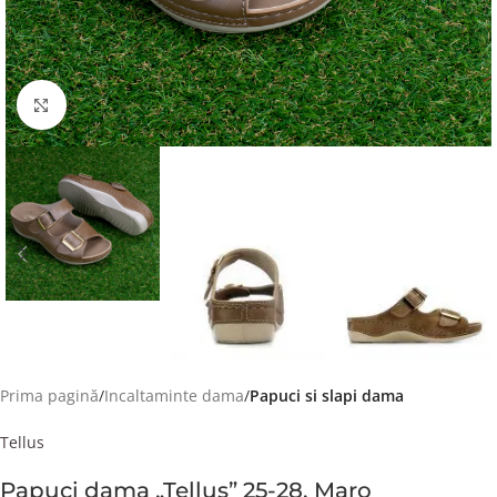
Faceți click pentru a mări
Prima pagină
Incaltaminte dama
Papuci si slapi dama
Tellus
Papuci dama „Tellus” 25-28, Maro