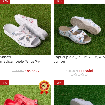
-27%
-32%
Saboti
Papuci piele „Tellus” 25-03, Alb
medicali piele Tellus 74-
cu flori
08, Alb cu flori
114.90
Lei
109.90
Lei
168.50
Lei
149.90
Lei
-5%
-50%