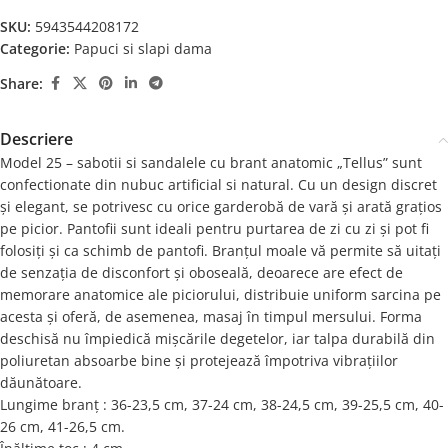
SKU:
5943544208172
Categorie:
Papuci si slapi dama
Share:
Descriere
Model 25 – sabotii si sandalele cu brant anatomic „Tellus” sunt
confectionate din nubuc artificial si natural. Cu un design discret
și elegant, se potrivesc cu orice garderobă de vară și arată grațios
pe picior. Pantofii sunt ideali pentru purtarea de zi cu zi și pot fi
folosiți și ca schimb de pantofi. Branțul moale vă permite să uitați
de senzația de disconfort și oboseală, deoarece are efect de
memorare anatomice ale piciorului, distribuie uniform sarcina pe
acesta și oferă, de asemenea, masaj în timpul mersului. Forma
deschisă nu împiedică mișcările degetelor, iar talpa durabilă din
poliuretan absoarbe bine și protejează împotriva vibrațiilor
dăunătoare.
Lungime branț : 36-23,5 cm, 37-24 cm, 38-24,5 cm, 39-25,5 cm, 40-
26 cm, 41-26,5 cm.