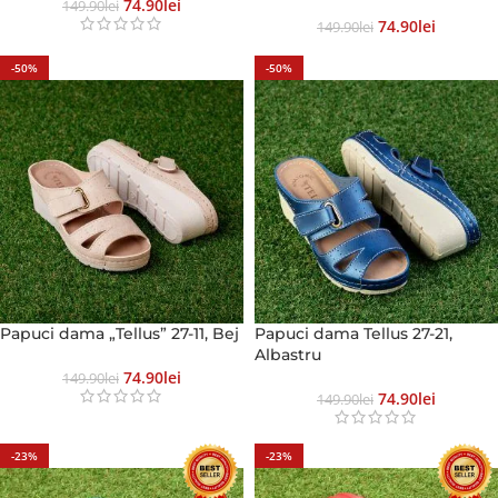
74.90
Lei
149.90
Lei
74.90
Lei
149.90
Lei
-50%
-50%
Papuci dama „Tellus” 27-11, Bej
Papuci dama Tellus 27-21,
Albastru
74.90
Lei
149.90
Lei
74.90
Lei
149.90
Lei
-23%
-23%