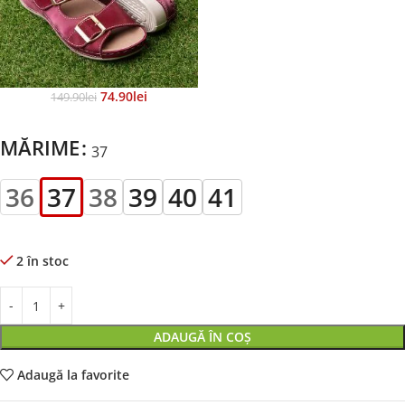
74.90
Lei
149.90
Lei
MĂRIME
37
36
37
38
39
40
41
2 în stoc
ADAUGĂ ÎN COȘ
Adaugă la favorite