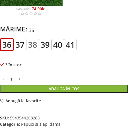
74.90
Lei
149.90
Lei
MĂRIME
36
36
37
38
39
40
41
3 în stoc
ADAUGĂ ÎN COȘ
Adaugă la favorite
SKU:
5943544208288
Categorie:
Papuci si slapi dama