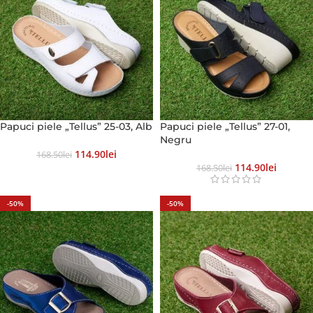
Papuci piele „Tellus” 25-03, Alb
Papuci piele „Tellus” 27-01,
Negru
114.90
Lei
168.50
Lei
114.90
Lei
168.50
Lei
-50%
-50%