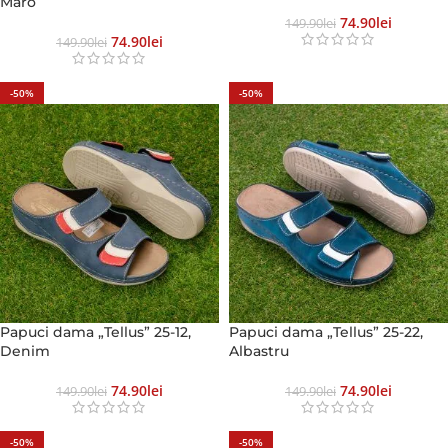
Maro
74.90
Lei
149.90
Lei
74.90
Lei
149.90
Lei
-50%
-50%
Papuci dama „Tellus” 25-12,
Papuci dama „Tellus” 25-22,
Denim
Albastru
74.90
Lei
74.90
Lei
149.90
Lei
149.90
Lei
-50%
-50%