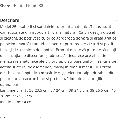
Share:
Descriere
Model 25 – sabotii si sandalele cu brant anatomic „Tellus” sunt
confectionate din nubuc artificial si natural. Cu un design discret
și elegant, se potrivesc cu orice garderobă de vară și arată grațios
pe picior. Pantofii sunt ideali pentru purtarea de zi cu zi și pot fi
folosiți și ca schimb de pantofi. Branțul moale vă permite să uitați
de senzația de disconfort și oboseală, deoarece are efect de
memorare anatomice ale piciorului, distribuie uniform sarcina pe
acesta și oferă, de asemenea, masaj în timpul mersului. Forma
deschisă nu împiedică mișcările degetelor, iar talpa durabilă din
poliuretan absoarbe bine și protejează împotriva vibrațiilor
dăunătoare.
Lungime branț : 36-23,5 cm, 37-24 cm, 38-24,5 cm, 39-25,5 cm, 40-
26 cm, 41-26,5 cm.
Înălțime toc : 4 cm