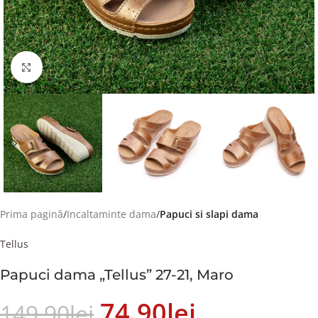
Faceți click pentru a mări
Prima pagină
Incaltaminte dama
Papuci si slapi dama
Tellus
Papuci dama „Tellus” 27-21, Maro
74.90
Lei
149.90
Lei