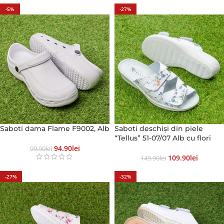
-5%
-27%
Saboti dama Flame F9002, Alb
Saboti deschiși din piele
“Tellus” 51-07/07 Alb cu flori
94.90
Lei
99.90
Lei
109.90
Lei
149.90
Lei
-27%
-32%