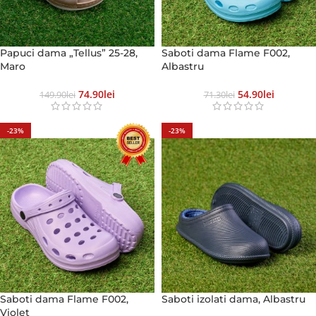
Papuci dama „Tellus” 25-28,
Saboti dama Flame F002,
Maro
Albastru
74.90
Lei
54.90
Lei
149.90
Lei
71.30
Lei
-23%
-23%
Saboti dama Flame F002,
Saboti izolati dama, Albastru
Violet