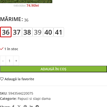
74.90
Lei
149.90
Lei
MĂRIME
36
36
37
38
39
40
41
1 în stoc
ADAUGĂ ÎN COȘ
Adaugă la favorite
SKU:
5943544220075
Categorie:
Papuci si slapi dama
Share: