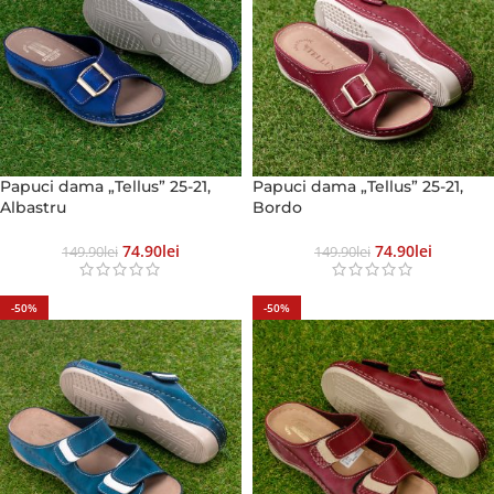
Papuci dama „Tellus” 25-21,
Papuci dama „Tellus” 25-21,
Albastru
Bordo
74.90
Lei
74.90
Lei
149.90
Lei
149.90
Lei
-50%
-50%