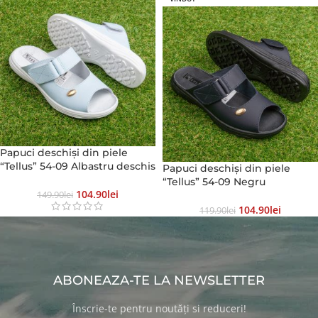
Papuci deschiși din piele
“Tellus” 54-09 Albastru deschis
Papuci deschiși din piele
“Tellus” 54-09 Negru
104.90
Lei
149.90
Lei
104.90
Lei
119.90
Lei
ABONEAZA-TE LA NEWSLETTER
Înscrie-te pentru noutăți si reduceri!