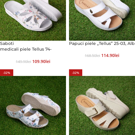
Saboti
Papuci piele „Tellus” 25-03, Alb
medicali piele Tellus 74-
08, Alb cu flori
114.90
Lei
168.50
Lei
109.90
Lei
149.90
Lei
-32%
-32%