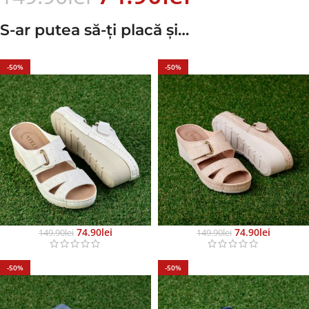
S-ar putea să-ți placă și…
-50%
-50%
74.90
Lei
74.90
Lei
149.90
Lei
149.90
Lei
-50%
-50%