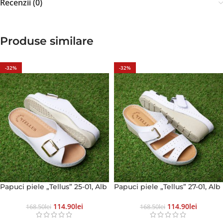
Recenzii (0)
Produse similare
-32%
-32%
Papuci piele „Tellus” 25-01, Alb
Papuci piele „Tellus” 27-01, Alb
114.90
Lei
114.90
Lei
168.50
Lei
168.50
Lei