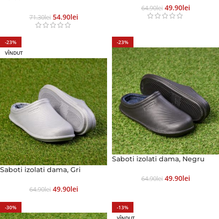
49.90
Lei
64.90
Lei
54.90
Lei
71.30
Lei
-23%
-23%
VÎNDUT
Saboti izolati dama, Negru
Saboti izolati dama, Gri
49.90
Lei
64.90
Lei
49.90
Lei
64.90
Lei
-30%
-13%
VÎNDUT