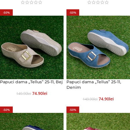
-50%
-50%
Papuci dama „Tellus” 25-11, Bej
Papuci dama „Tellus” 25-11,
Denim
74.90
Lei
149.90
Lei
74.90
Lei
149.90
Lei
-50%
-50%