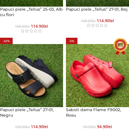
Papuci piele „Tellus” 25-03, Alb
Papuci piele „Tellus” 27-01, Bej
cu flori
114.90
Lei
168.50
Lei
114.90
Lei
168.50
Lei
-32%
-5%
Papuci piele „Tellus” 27-01,
Saboti dama Flame F9002,
Negru
Rosu
114.90
Lei
94.90
Lei
168.50
Lei
99.90
Lei