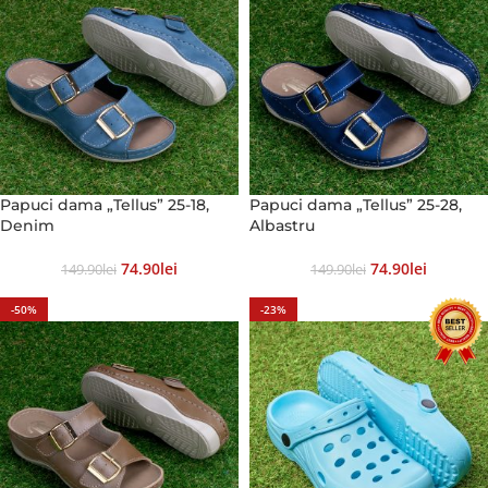
Papuci dama „Tellus” 25-18,
Papuci dama „Tellus” 25-28,
Denim
Albastru
74.90
Lei
74.90
Lei
149.90
Lei
149.90
Lei
-50%
-23%