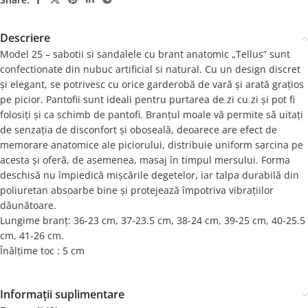
Descriere
Model 25 – sabotii si sandalele cu brant anatomic „Tellus” sunt
confectionate din nubuc artificial si natural. Cu un design discret
și elegant, se potrivesc cu orice garderobă de vară și arată grațios
pe picior. Pantofii sunt ideali pentru purtarea de zi cu zi și pot fi
folosiți și ca schimb de pantofi. Branțul moale vă permite să uitați
de senzația de disconfort și oboseală, deoarece are efect de
memorare anatomice ale piciorului, distribuie uniform sarcina pe
acesta și oferă, de asemenea, masaj în timpul mersului. Forma
deschisă nu împiedică mișcările degetelor, iar talpa durabilă din
poliuretan absoarbe bine și protejează împotriva vibrațiilor
dăunătoare.
Lungime branț: 36-23 cm, 37-23.5 cm, 38-24 cm, 39-25 cm, 40-25.5
cm, 41-26 cm.
Înălțime toc : 5 cm
Informații suplimentare