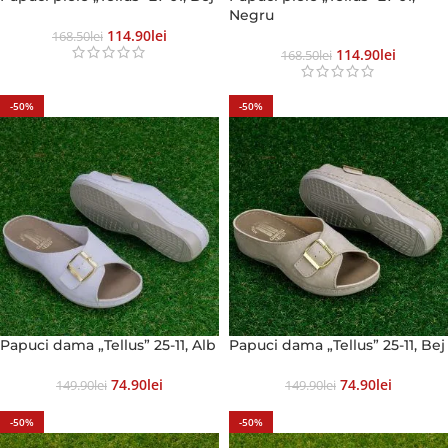
Negru
114.90
Lei
168.50
Lei
114.90
Lei
168.50
Lei
-50%
-50%
Papuci dama „Tellus” 25-11, Alb
Papuci dama „Tellus” 25-11, Bej
74.90
Lei
74.90
Lei
149.90
Lei
149.90
Lei
-50%
-50%