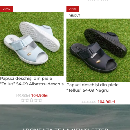
-30%
-13%
VÎNDUT
Papuci deschiși din piele
“Tellus” 54-09 Albastru deschis
Papuci deschiși din piele
“Tellus” 54-09 Negru
104.90
Lei
149.90
Lei
104.90
Lei
119.90
Lei