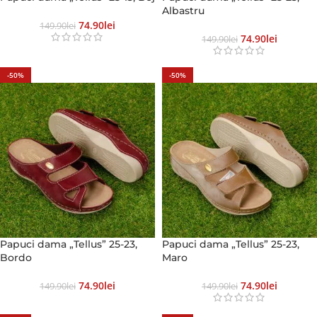
Albastru
74.90
Lei
149.90
Lei
74.90
Lei
149.90
Lei
-50%
-50%
Papuci dama „Tellus” 25-23,
Papuci dama „Tellus” 25-23,
Bordo
Maro
74.90
Lei
74.90
Lei
149.90
Lei
149.90
Lei