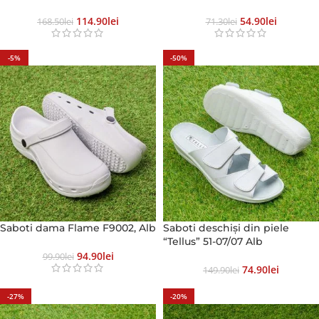
114.90
Lei
54.90
Lei
168.50
Lei
71.30
Lei
-5%
-50%
Saboti dama Flame F9002, Alb
Saboti deschiși din piele
“Tellus” 51-07/07 Alb
94.90
Lei
99.90
Lei
74.90
Lei
149.90
Lei
-27%
-20%