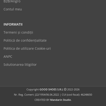
B2B/Angro
Contul meu
INFORMATII
Termeni şi condiții
Politică de confidențialitate
Politica de utilizare Cookie-uri
GoodShoes
ANPC
Online
Solutionarea litigiilor
Copyright
GOOD SHOES S.R.L
2022-2026
Nr. Reg. Comert: J22/1954/06.06.2022 | CUI (cod fiscal): 46248650
CREATED BY
Mandarin Studio
.