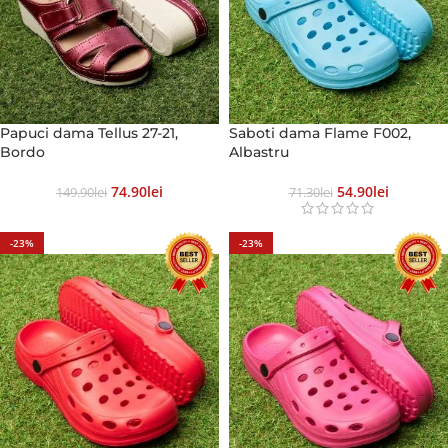
Papuci dama Tellus 27-21,
Saboti dama Flame F002,
Bordo
Albastru
74.90
Lei
54.90
Lei
149.90
Lei
71.30
Lei
-23%
-23%