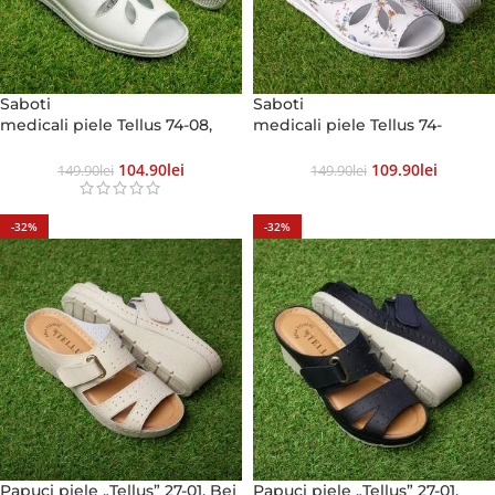
Saboti
Saboti
medicali piele Tellus 74-08,
medicali piele Tellus 74-
Alb
08, Alb cu flori
104.90
Lei
109.90
Lei
149.90
Lei
149.90
Lei
-32%
-32%
Papuci piele „Tellus” 27-01, Bej
Papuci piele „Tellus” 27-01,