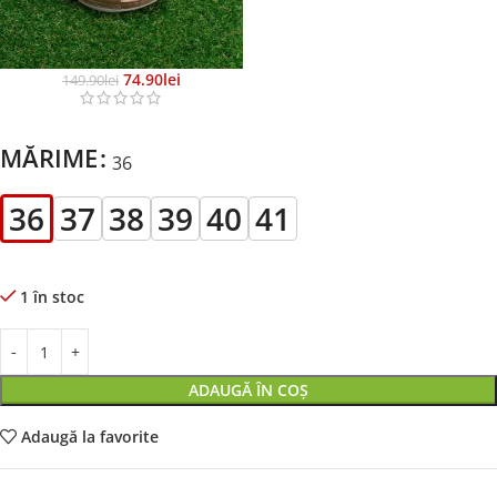
74.90
Lei
149.90
Lei
MĂRIME
36
36
37
38
39
40
41
1 în stoc
ADAUGĂ ÎN COȘ
Adaugă la favorite