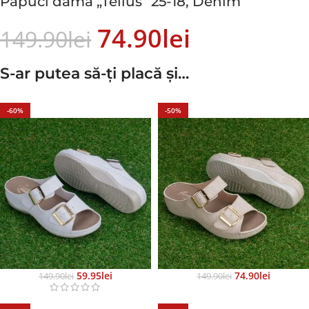
Papuci dama „Tellus” 25-18, Denim
74.90
Lei
149.90
Lei
S-ar putea să-ți placă și…
-60%
-50%
59.95
Lei
74.90
Lei
149.90
Lei
149.90
Lei