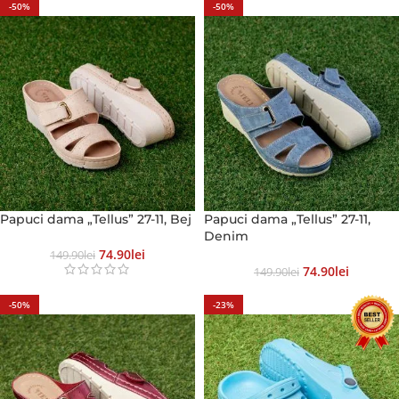
-50%
-50%
Papuci dama „Tellus” 27-11, Bej
Papuci dama „Tellus” 27-11,
Denim
74.90
Lei
149.90
Lei
74.90
Lei
149.90
Lei
-50%
-23%