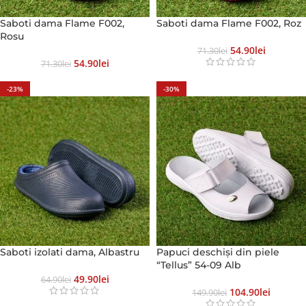
Saboti dama Flame F002,
Saboti dama Flame F002, Roz
Rosu
54.90
Lei
71.30
Lei
54.90
Lei
71.30
Lei
-23%
-30%
Saboti izolati dama, Albastru
Papuci deschiși din piele
“Tellus” 54-09 Alb
49.90
Lei
64.90
Lei
104.90
Lei
149.90
Lei