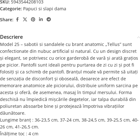
SKU:
5943544208103
Categorie:
Papuci si slapi dama
Share:
Descriere
Model 25 – sabotii si sandalele cu brant anatomic „Tellus” sunt
confectionate din nubuc artificial si natural. Cu un design discret
și elegant, se potrivesc cu orice garderobă de vară și arată grațios
pe picior. Pantofii sunt ideali pentru purtarea de zi cu zi și pot fi
folosiți și ca schimb de pantofi. Branțul moale vă permite să uitați
de senzația de disconfort și oboseală, deoarece are efect de
memorare anatomice ale piciorului, distribuie uniform sarcina pe
acesta și oferă, de asemenea, masaj în timpul mersului. Forma
deschisă nu împiedică mișcările degetelor, iar talpa durabilă din
poliuretan absoarbe bine și protejează împotriva vibrațiilor
dăunătoare.
Lungime branț : 36-23,5 cm, 37-24 cm, 38-24,5 cm, 39-25,5 cm, 40-
26 cm, 41-26,5 cm.
Înălțime toc : 4 cm