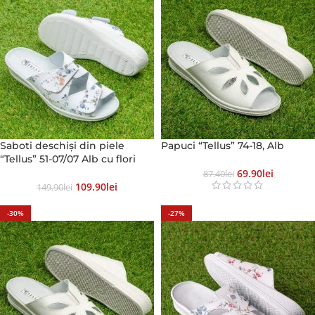
Saboti deschiși din piele
Papuci “Tellus” 74-18, Alb
“Tellus” 51-07/07 Alb cu flori
69.90
Lei
87.40
Lei
109.90
Lei
149.90
Lei
-30%
-27%