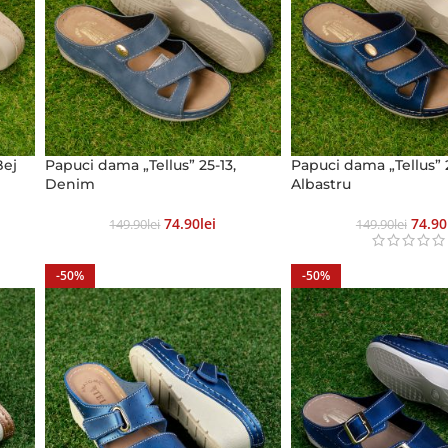
Bej
Papuci dama „Tellus” 25-13,
Papuci dama „Tellus” 
Denim
Albastru
74.90
Lei
74.90
149.90
Lei
149.90
Lei
-50%
-50%