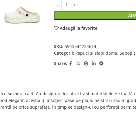
ADA
Adaugă la favorite
SKU:
5943544234614
Categorii:
Papuci si slapi dama
,
Saboți 
Share:
tru sezonul cald. Cu design-ul lor atractiv și materialele de înaltă c
mod elegant, aceștia îți însoțesc pașii pe plajă, pe străzi sau în gră
siguranță pe orice suprafață, în timp ce design-ul cu perforații perm