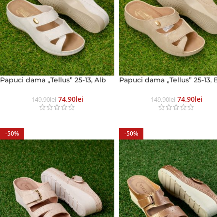
Papuci dama „Tellus” 25-13, Alb
Papuci dama „Tellus” 25-13, 
74.90
Lei
74.90
Lei
149.90
Lei
149.90
Lei
-50%
-50%