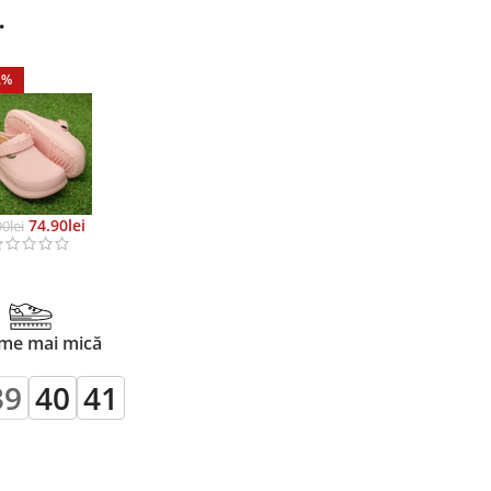
…
2%
74.90
Lei
90
Lei
me mai mică
39
40
41