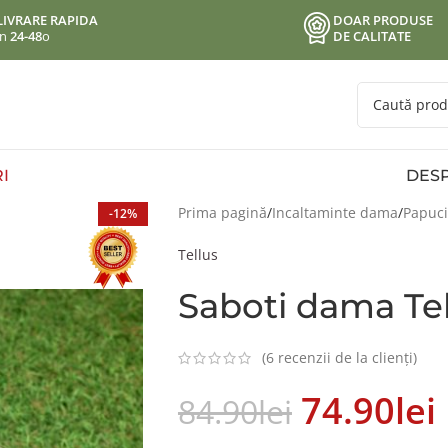
LIVRARE RAPIDA
DOAR PRODUSE
in
24-48
o
DE CALITATE
I
DESP
Prima pagină
Incaltaminte dama
Papuci
-12%
Tellus
Saboti dama Tel
(
6
recenzii de la clienți)
74.90
Lei
84.90
Lei