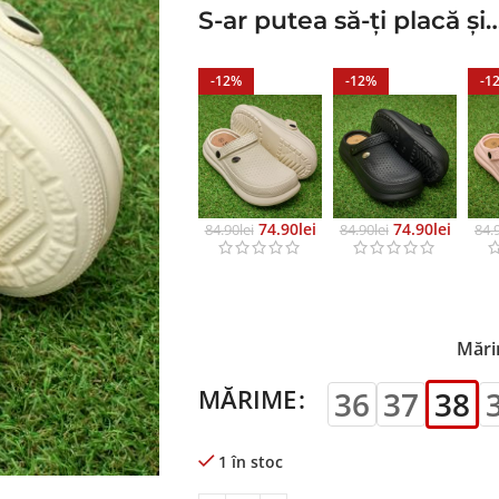
S-ar putea să-ți placă și
-12%
-12%
-1
74.90
Lei
74.90
Lei
84.90
Lei
84.90
Lei
84.
Mări
MĂRIME
36
37
38
1 în stoc