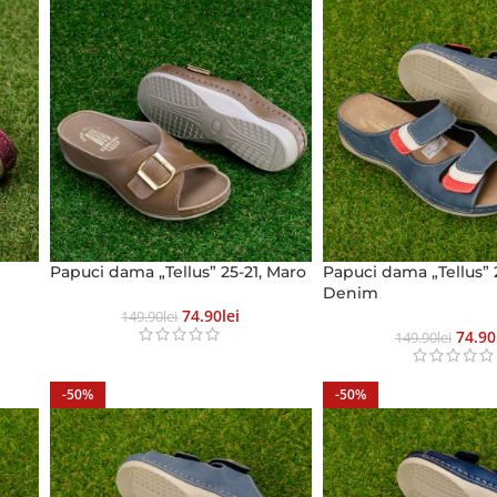
Papuci dama „Tellus” 25-21, Maro
Papuci dama „Tellus” 2
Denim
74.90
Lei
149.90
Lei
74.90
149.90
Lei
-50%
-50%