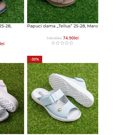
25-28,
Papuci dama „Tellus” 25-28, Maro
74.90
Lei
149.90
Lei
Lei
-30%