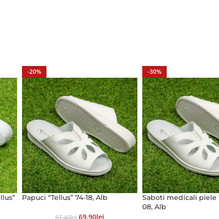
-20%
-30%
llus”
Papuci “Tellus” 74-18, Alb
Saboti medicali piele 
08, Alb
69.90
Lei
87.40
Lei