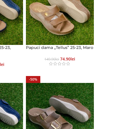
25-23,
Papuci dama „Tellus” 25-23, Maro
74.90
Lei
149.90
Lei
Lei
-50%