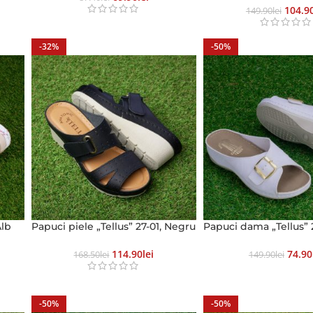
104.9
149.90
Lei
-32%
-50%
Alb
Papuci piele „Tellus” 27-01, Negru
Papuci dama „Tellus” 2
114.90
Lei
74.90
168.50
Lei
149.90
Lei
-50%
-50%