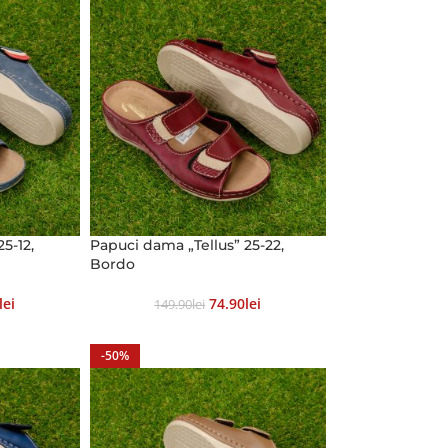
5-12,
Papuci dama „Tellus” 25-22,
Bordo
Lei
74.90
Lei
149.90
Lei
-50%