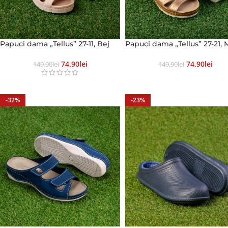
Papuci dama „Tellus” 27-11, Bej
Papuci dama „Tellus” 27-21, 
74.90
Lei
74.90
Lei
149.90
Lei
149.90
Lei
-32%
-23%
GoodShoes
Online