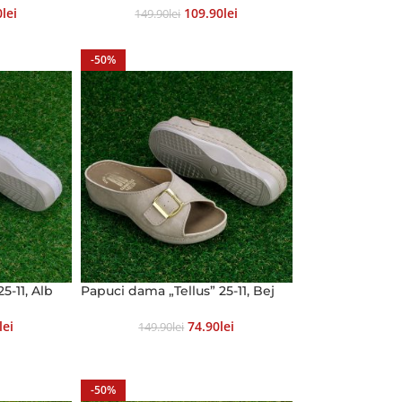
0
Lei
109.90
Lei
149.90
Lei
-50%
5-11, Alb
Papuci dama „Tellus” 25-11, Bej
Lei
74.90
Lei
149.90
Lei
-50%