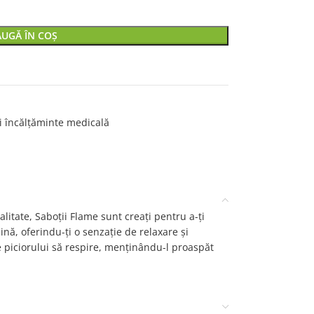
UGĂ ÎN COȘ
și încălțăminte medicală
alitate, Saboții Flame sunt creați pentru a-ți
dină, oferindu-ți o senzație de relaxare și
ite piciorului să respire, menținându-l proaspăt