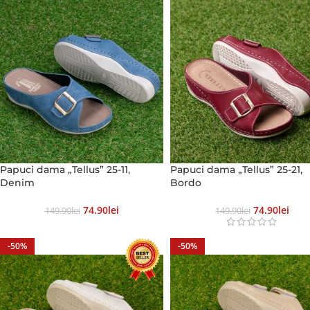
Papuci dama „Tellus” 25-11,
Papuci dama „Tellus” 25-21,
Denim
Bordo
74.90
Lei
74.90
Lei
149.90
Lei
149.90
Lei
-50%
-50%