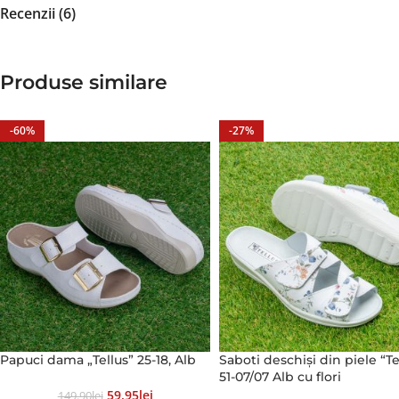
Recenzii (6)
Produse similare
-60%
-27%
Papuci dama „Tellus” 25-18, Alb
Saboti deschiși din piele “Te
51-07/07 Alb cu flori
59.95
Lei
149.90
Lei