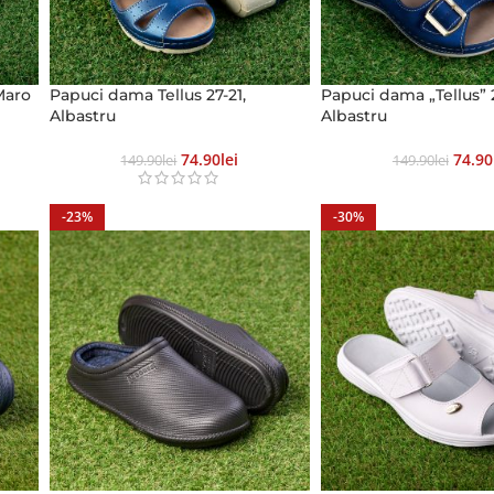
Maro
Papuci dama Tellus 27-21,
Papuci dama „Tellus” 
Albastru
Albastru
74.90
Lei
74.90
149.90
Lei
149.90
Lei
-23%
-30%