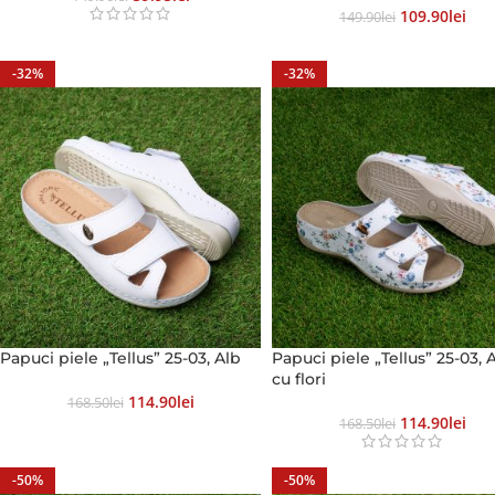
109.90
Lei
149.90
Lei
-32%
-32%
Papuci piele „Tellus” 25-03, Alb
Papuci piele „Tellus” 25-03, 
cu flori
114.90
Lei
168.50
Lei
114.90
Lei
168.50
Lei
-50%
-50%