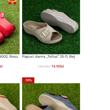
9002, Rosu
Papuci dama „Tellus” 25-11, Bej
Lei
74.90
Lei
149.90
Lei
-50%