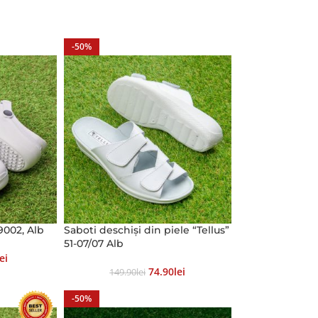
-50%
002, Alb
Saboti deschiși din piele “Tellus”
51-07/07 Alb
Lei
74.90
Lei
149.90
Lei
-50%