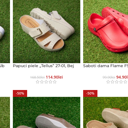
Alb
Papuci piele „Tellus” 27-01, Bej
Saboti dama Flame F
114.90
Lei
94.90
168.50
Lei
99.90
Lei
-50%
-50%