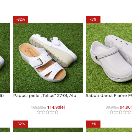
-32%
-5%
lb
Papuci piele „Tellus” 27-01, Alb
Saboti dama Flame F9
114.90
Lei
94.90
168.50
Lei
99.90
Lei
-32%
-5%