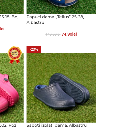
5-18, Bej
Papuci dama „Tellus” 25-28,
Albastru
Lei
74.90
Lei
149.90
Lei
-23%
002, Roz
Saboti izolati dama, Albastru