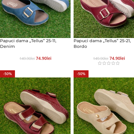
Papuci dama „Tellus” 25-11,
Papuci dama „Tellus” 25-21,
Denim
Bordo
74.90
Lei
74.90
Lei
149.90
Lei
149.90
Lei
-50%
-50%