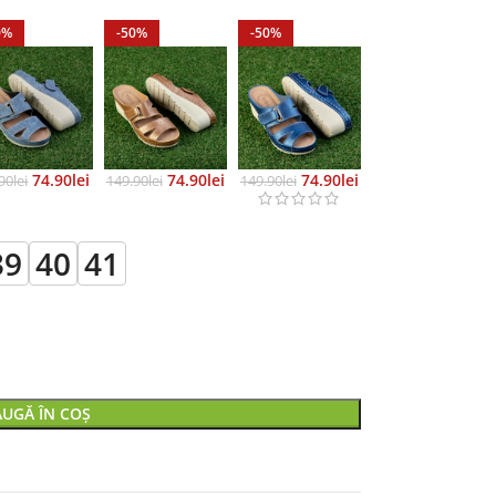
0%
-50%
-50%
74.90
Lei
74.90
Lei
74.90
Lei
90
Lei
149.90
Lei
149.90
Lei
39
40
41
UGĂ ÎN COȘ