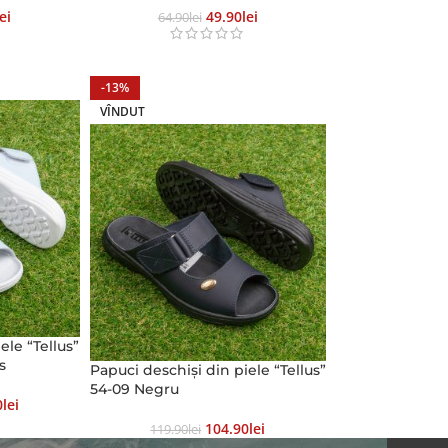
Lei
49.90
Lei
64.90
Lei
-13%
VÎNDUT
ele “Tellus”
s
Papuci deschiși din piele “Tellus”
54-09 Negru
0
Lei
104.90
Lei
119.90
Lei