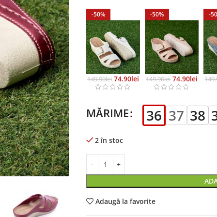
-50%
-50%
-5
74.90
Lei
74.90
Lei
149.90
Lei
149.90
Lei
149.
MĂRIME
36
37
38
2 în stoc
ADA
Adaugă la favorite