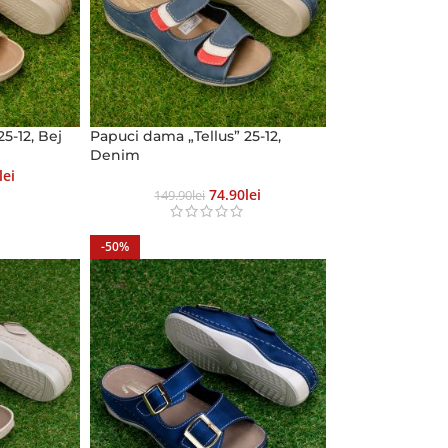
5-12, Bej
Papuci dama „Tellus” 25-12,
Denim
Lei
74.90
Lei
149.90
Lei
-50%