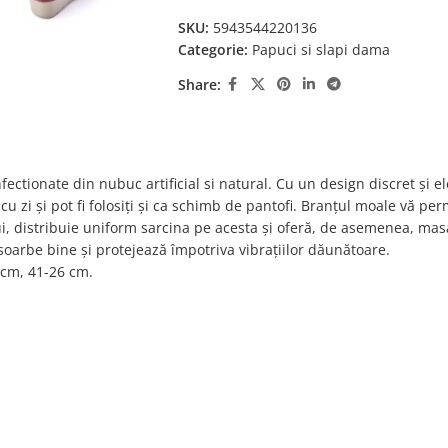
SKU:
5943544220136
Categorie:
Papuci si slapi dama
Share:
ectionate din nubuc artificial si natural. Cu un design discret și e
 cu zi și pot fi folosiți și ca schimb de pantofi. Branțul moale vă per
, distribuie uniform sarcina pe acesta și oferă, de asemenea, mas
soarbe bine și protejează împotriva vibrațiilor dăunătoare.
 cm, 41-26 cm.