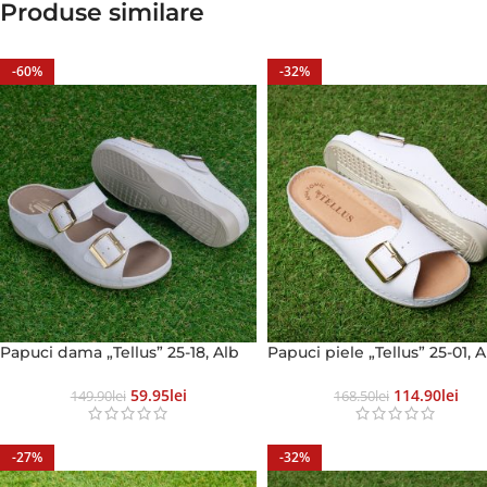
Produse similare
-60%
-32%
Papuci dama „Tellus” 25-18, Alb
Papuci piele „Tellus” 25-01, A
59.95
Lei
114.90
Lei
149.90
Lei
168.50
Lei
-27%
-32%