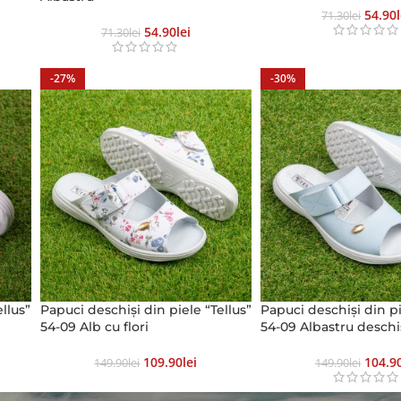
54.90
71.30
Lei
54.90
Lei
71.30
Lei
-27%
-30%
llus”
Papuci deschiși din piele “Tellus”
Papuci deschiși din pi
54-09 Alb cu flori
54-09 Albastru deschi
109.90
Lei
104.9
149.90
Lei
149.90
Lei