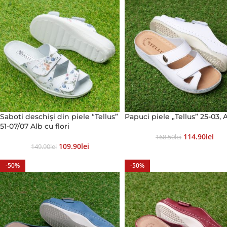
Saboti deschiși din piele “Tellus”
Papuci piele „Tellus” 25-03, 
51-07/07 Alb cu flori
114.90
Lei
168.50
Lei
109.90
Lei
149.90
Lei
-50%
-50%