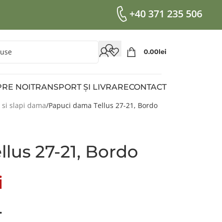
+40 371 235 506
0.00
Lei
RE NOI
TRANSPORT ȘI LIVRARE
CONTACT
 si slapi dama
Papuci dama Tellus 27-21, Bordo
lus 27-21, Bordo
i
…