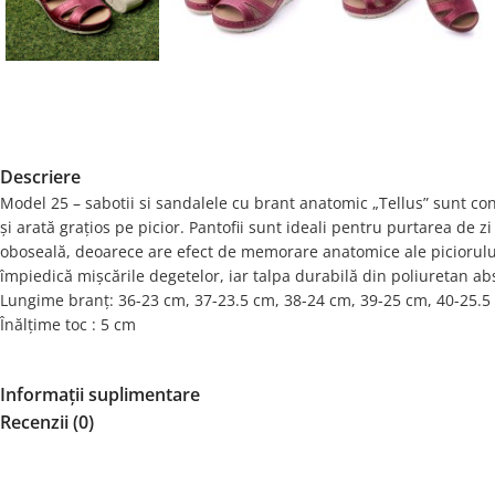
Descriere
Model 25 – sabotii si sandalele cu brant anatomic „Tellus” sunt conf
și arată grațios pe picior. Pantofii sunt ideali pentru purtarea de zi
oboseală, deoarece are efect de memorare anatomice ale piciorului
împiedică mișcările degetelor, iar talpa durabilă din poliuretan ab
Lungime branț: 36-23 cm, 37-23.5 cm, 38-24 cm, 39-25 cm, 40-25.5
Înălțime toc : 5 cm
Informații suplimentare
Recenzii (0)