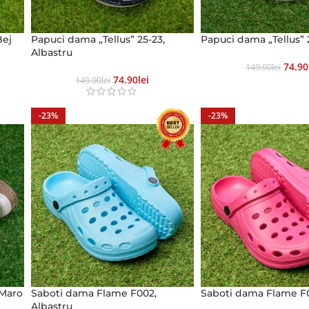
Bej
Papuci dama „Tellus” 25-23,
Papuci dama „Tellus” 2
Albastru
74.90
149.90
Lei
74.90
Lei
149.90
Lei
-23%
-23%
 Maro
Saboti dama Flame F002,
Saboti dama Flame F
Albastru