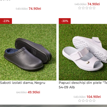
74.90
Lei
149.90
Lei
74.90
Lei
149.90
Lei
-23%
-30%
Saboti izolati dama, Negru
Papuci deschiși din piele “Te
54-09 Alb
49.90
Lei
64.90
Lei
104.90
Lei
149.90
Lei