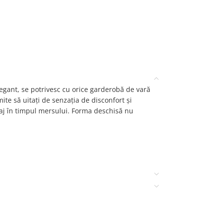
legant, se potrivesc cu orice garderobă de vară
mite să uitați de senzația de disconfort și
aj în timpul mersului. Forma deschisă nu