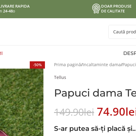
LIVRARE RAPIDA
DOAR PRODUSE
in
24-48
o
DE CALITATE
I
DESP
Prima pagină
Incaltaminte dama
Papuci
-50%
Tellus
Papuci dama Tel
74.90
Le
149.90
Lei
S-ar putea să-ți placă și