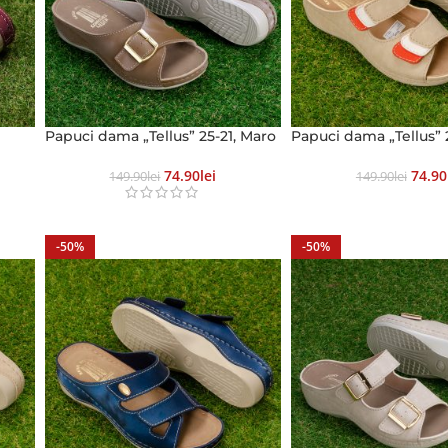
Papuci dama „Tellus” 25-21, Maro
Papuci dama „Tellus” 2
74.90
Lei
74.90
149.90
Lei
149.90
Lei
-50%
-50%