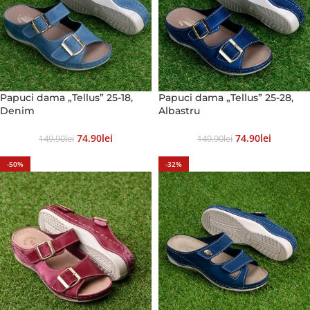
Papuci dama „Tellus” 25-18,
Papuci dama „Tellus” 25-28,
Denim
Albastru
74.90
Lei
74.90
Lei
149.90
Lei
149.90
Lei
-50%
-32%