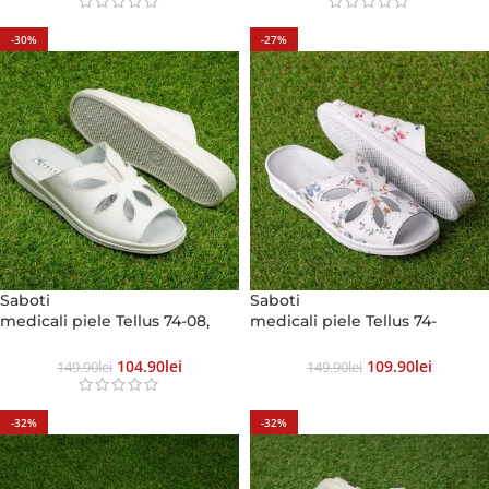
-30%
-27%
Saboti
Saboti
medicali piele Tellus 74-08,
medicali piele Tellus 74-
Alb
08, Alb cu flori
104.90
Lei
109.90
Lei
149.90
Lei
149.90
Lei
-32%
-32%