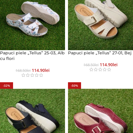
Papuci piele „Tellus” 25-03, Alb
Papuci piele „Tellus” 27-01, Bej
cu flori
114.90
Lei
168.50
Lei
114.90
Lei
168.50
Lei
-32%
-50%