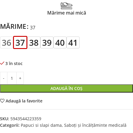
Mărime mai mică
MĂRIME
37
36
37
38
39
40
41
3 în stoc
ADAUGĂ ÎN COȘ
Adaugă la favorite
SKU:
5943544223359
Categorii:
Papuci si slapi dama
,
Saboți și încălțăminte medicală