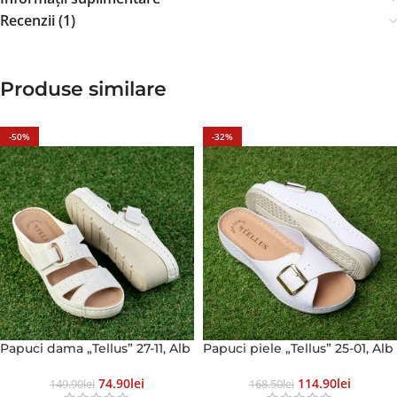
Recenzii (1)
Produse similare
-50%
-32%
Papuci dama „Tellus” 27-11, Alb
Papuci piele „Tellus” 25-01, Alb
74.90
Lei
114.90
Lei
149.90
Lei
168.50
Lei