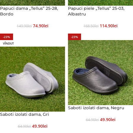
Papuci dama „Tellus” 25-28,
Papuci piele „Tellus” 25-03,
Bordo
Albastru
74.90
Lei
114.90
Lei
149.90
Lei
168.50
Lei
-23%
-23%
VÎNDUT
Saboti izolati dama, Negru
Saboti izolati dama, Gri
49.90
Lei
64.90
Lei
49.90
Lei
64.90
Lei