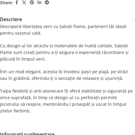
Share:
Descriere
Descoperă libertatea verii cu Saboți Flame, partenerii tăi ideali
pentru sezonul cald.
Cu design-ul lor atractiv și materialele de înaltă calitate, Saboții
Flame sunt creați pentru a-ți asigura o experiență răcoritoare și
plăcută în timpul verii.
Într-un mod elegant, aceștia îți însoțesc pașii pe plajă, pe străzi
sau în grădină, oferindu-ți o senzație de relaxare și ușurință.
Talpa flexibilă și anti-alunecare îți oferă stabilitate și siguranță pe
orice suprafață, în timp ce design-ul cu perforații permite
piciorului să respire, menținându-l proaspăt și uscat în timpul
zilelor fierbinți.
Informații suplimentare