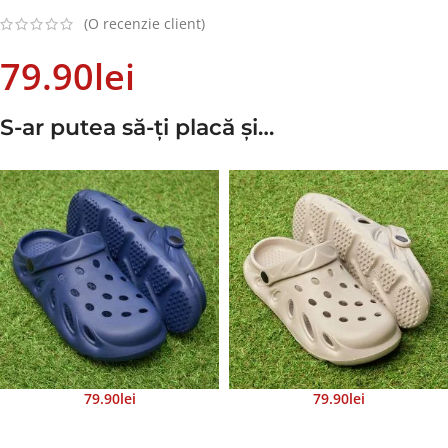
(O recenzie client)
79.90
Lei
S-ar putea să-ți placă și…
79.90
Lei
79.90
Lei