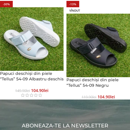
-30%
-13%
VÎNDUT
Papuci deschiși din piele
“Tellus” 54-09 Albastru deschis
Papuci deschiși din piele
“Tellus” 54-09 Negru
104.90
Lei
149.90
Lei
104.90
Lei
119.90
Lei
ABONEAZA-TE LA NEWSLETTER