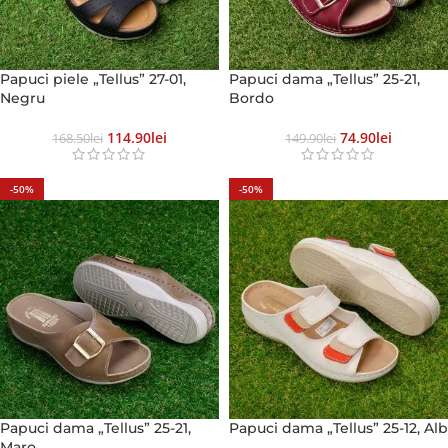
Papuci piele „Tellus” 27-01,
Papuci dama „Tellus” 25-21,
Negru
Bordo
114.90
Lei
74.90
Lei
168.50
Lei
149.90
Lei
-50%
-50%
Papuci dama „Tellus” 25-21,
Papuci dama „Tellus” 25-12, Alb
Maro