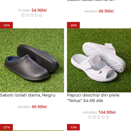
54.90
Lei
71.30
Lei
49.90
Lei
64.90
Lei
-23%
-30%
Saboti izolati dama, Negru
Papuci deschiși din piele
“Tellus” 54-09 Alb
49.90
Lei
64.90
Lei
104.90
Lei
149.90
Lei
-27%
-13%