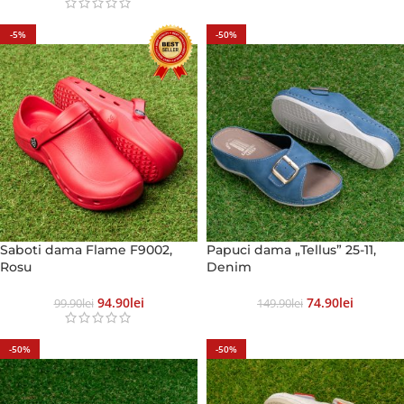
-5%
-50%
Saboti dama Flame F9002,
Papuci dama „Tellus” 25-11,
Rosu
Denim
94.90
Lei
74.90
Lei
99.90
Lei
149.90
Lei
-50%
-50%