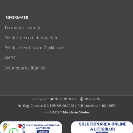
INFORMATII
Termeni şi condiții
Politică de confidențialitate
Politica de utilizare Cookie-uri
GoodShoes
ANPC
Online
Solutionarea litigiilor
Copyright
GOOD SHOES S.R.L
2022-2026
Nr. Reg. Comert: J22/1954/06.06.2022 | CUI (cod fiscal): 46248650
CREATED BY
Mandarin Studio
.