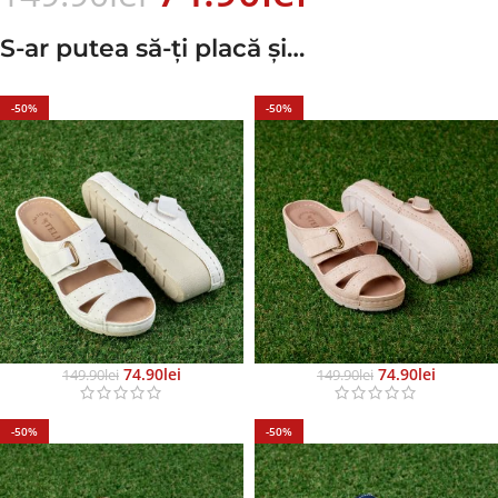
S-ar putea să-ți placă și…
-50%
-50%
74.90
Lei
74.90
Lei
149.90
Lei
149.90
Lei
-50%
-50%