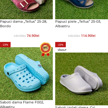
Papuci dama „Tellus” 25-28,
Papuci piele „Tellus” 25-03,
Bordo
Albastru
74.90
Lei
114.90
Lei
149.90
Lei
168.50
Lei
-23%
-23%
VÎNDUT
Saboti dama Flame F002,
Albastru
Saboti izolati dama, Gri