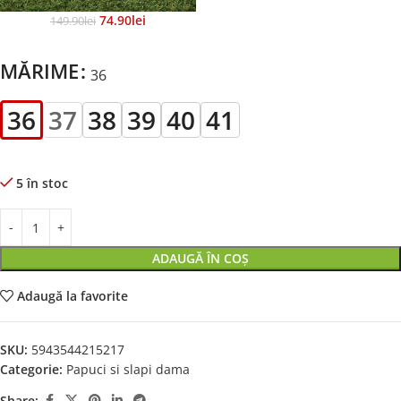
74.90
Lei
149.90
Lei
MĂRIME
36
36
37
38
39
40
41
5 în stoc
ADAUGĂ ÎN COȘ
Adaugă la favorite
SKU:
5943544215217
Categorie:
Papuci si slapi dama
Share: