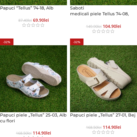
Papuci “Tellus” 74-18, Alb
Saboti
medicali piele Tellus 74-08,
Alb
69.90
Lei
87.40
Lei
104.90
Lei
149.90
Lei
-32%
-32%
Papuci piele „Tellus” 25-03, Alb
Papuci piele „Tellus” 27-01, Bej
cu flori
114.90
Lei
168.50
Lei
114.90
Lei
168.50
Lei