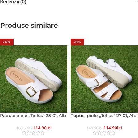
Recenzii (0)
Produse similare
-32%
-32%
Papuci piele „Tellus” 25-01, Alb
Papuci piele „Tellus” 27-01, Alb
114.90
Lei
114.90
Lei
168.50
Lei
168.50
Lei