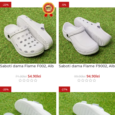
-23%
-5%
Saboti dama Flame F002, Alb
Saboti dama Flame F9002, Alb
54.90
Lei
94.90
Lei
71.30
Lei
99.90
Lei
-20%
-27%