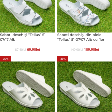
Saboti deschiși “Tellus” 51-
Saboti deschiși din piele
07/17 Alb
“Tellus” 51-07/07 Alb cu flori
69.90
Lei
109.90
Lei
87.40
Lei
149.90
Lei
-20%
-30%