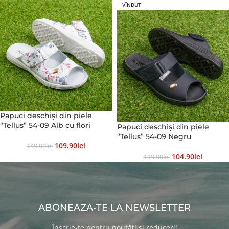
VÎNDUT
Papuci deschiși din piele
“Tellus” 54-09 Alb cu flori
Papuci deschiși din piele
“Tellus” 54-09 Negru
109.90
Lei
149.90
Lei
104.90
Lei
119.90
Lei
ABONEAZA-TE LA NEWSLETTER
Înscrie-te pentru noutăți si reduceri!