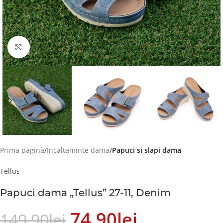
Faceți click pentru a mări
Prima pagină
Incaltaminte dama
Papuci si slapi dama
Tellus
Papuci dama „Tellus” 27-11, Denim
74.90
Lei
149.90
Lei