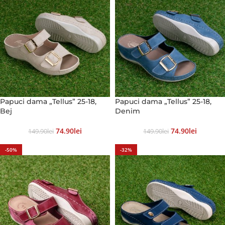
Papuci dama „Tellus” 25-18,
Papuci dama „Tellus” 25-18,
Bej
Denim
74.90
Lei
74.90
Lei
149.90
Lei
149.90
Lei
-50%
-32%