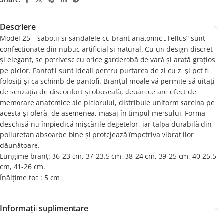
Descriere
Model 25 – sabotii si sandalele cu brant anatomic „Tellus” sunt
confectionate din nubuc artificial si natural. Cu un design discret
și elegant, se potrivesc cu orice garderobă de vară și arată grațios
pe picior. Pantofii sunt ideali pentru purtarea de zi cu zi și pot fi
folosiți și ca schimb de pantofi. Branțul moale vă permite să uitați
de senzația de disconfort și oboseală, deoarece are efect de
memorare anatomice ale piciorului, distribuie uniform sarcina pe
acesta și oferă, de asemenea, masaj în timpul mersului. Forma
deschisă nu împiedică mișcările degetelor, iar talpa durabilă din
poliuretan absoarbe bine și protejează împotriva vibrațiilor
dăunătoare.
Lungime branț: 36-23 cm, 37-23.5 cm, 38-24 cm, 39-25 cm, 40-25.5
cm, 41-26 cm.
Înălțime toc : 5 cm
Informații suplimentare