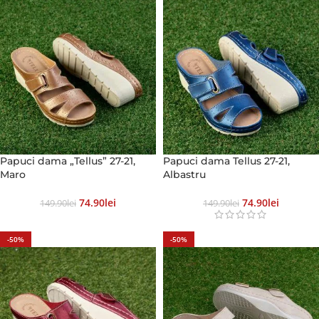
Papuci dama „Tellus” 27-21,
Papuci dama Tellus 27-21,
Maro
Albastru
74.90
Lei
74.90
Lei
149.90
Lei
149.90
Lei
-50%
-50%