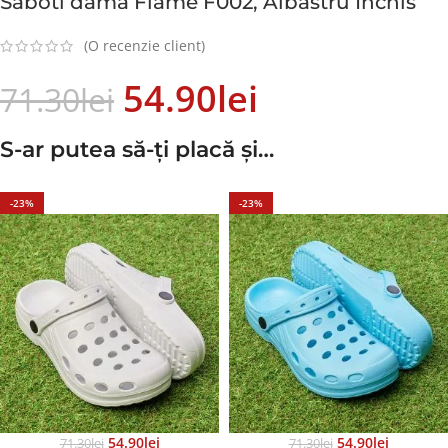
Saboti dama Flame F002, Albastru Inchis
(O recenzie client)
54.90
Lei
71.30
Lei
S-ar putea să-ți placă și…
-23%
-23%
54.90
Lei
54.90
Lei
71.30
Lei
71.30
Lei