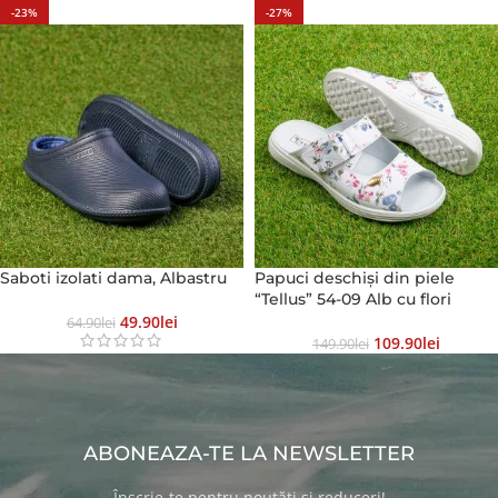
-23%
-27%
Saboti izolati dama, Albastru
Papuci deschiși din piele
“Tellus” 54-09 Alb cu flori
49.90
Lei
64.90
Lei
109.90
Lei
149.90
Lei
ABONEAZA-TE LA NEWSLETTER
Înscrie-te pentru noutăți si reduceri!