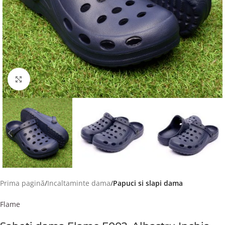
Faceți click pentru a mări
Prima pagină
Incaltaminte dama
Papuci si slapi dama
Flame