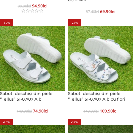
94.90
Lei
99.90
Lei
69.90
Lei
87.40
Lei
-50%
-27%
Saboti deschiși din piele
Saboti deschiși din piele
“Tellus” 51-07/07 Alb
“Tellus” 51-07/07 Alb cu flori
74.90
Lei
109.90
Lei
149.90
Lei
149.90
Lei
-20%
-32%