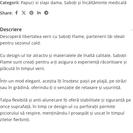
Categorii:
Papuci si slapi dama
,
Saboți și încălțăminte medicală
Share:
Descriere
Descoperă libertatea verii cu Saboți Flame, partenerii tăi ideali
pentru sezonul cald.
Cu design-ul lor atractiv și materialele de înaltă calitate, Saboții
Flame sunt creați pentru a-ți asigura o experiență răcoritoare și
plăcută în timpul verii.
Într-un mod elegant, aceștia îți însoțesc pașii pe plajă, pe străzi
sau în grădină, oferindu-ți o senzație de relaxare și ușurință.
Talpa flexibilă și anti-alunecare îți oferă stabilitate și siguranță pe
orice suprafață, în timp ce design-ul cu perforații permite
piciorului să respire, menținându-l proaspăt și uscat în timpul
zilelor fierbinți.