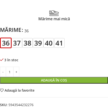
Mărime mai mică
MĂRIME
36
36
37
38
39
40
41
3 în stoc
ADAUGĂ ÎN COȘ
Adaugă la favorite
SKU:
5943544232276