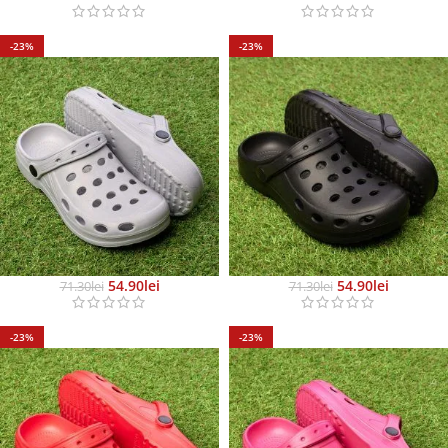
-23%
-23%
54.90
Lei
54.90
Lei
71.30
Lei
71.30
Lei
-23%
-23%