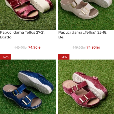
Papuci dama Tellus 27-21,
Papuci dama „Tellus” 25-18,
Bordo
Bej
74.90
Lei
74.90
Lei
149.90
Lei
149.90
Lei
-50%
-50%