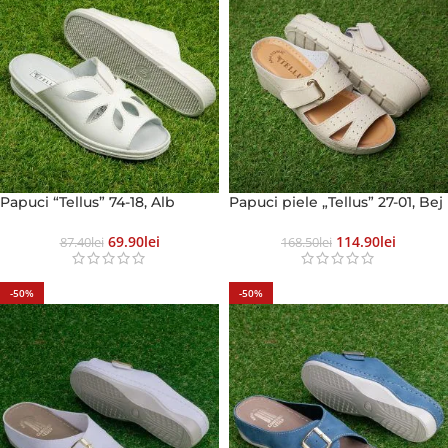
Papuci “Tellus” 74-18, Alb
Papuci piele „Tellus” 27-01, Bej
69.90
Lei
114.90
Lei
87.40
Lei
168.50
Lei
-50%
-50%