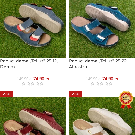
Papuci dama „Tellus” 25-12,
Papuci dama „Tellus” 25-22,
Denim
Albastru
74.90
Lei
74.90
Lei
149.90
Lei
149.90
Lei
-50%
-50%